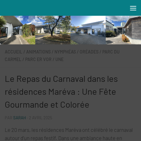
Skip to content
Résidences MAREVA
ACCUEIL
/
ANIMATIONS
/
NYMPHÉAS
/
ORÉADES
/
PARC DU
CARMEL
/
PARC ER VOR
/
UNE
Le Repas du Carnaval dans les
résidences Maréva : Une Fête
Gourmande et Colorée
PAR
SARAH
·
2 AVRIL 2025
Le 20 mars, les résidences Maréva ont célébré le carnaval
autour d’un repas festif. Dans une ambiance haute en