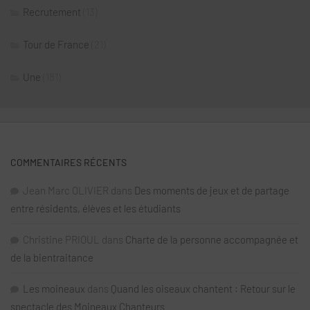
Recrutement
(13)
Tour de France
(21)
Une
(181)
COMMENTAIRES RÉCENTS
Jean Marc OLIVIER
dans
Des moments de jeux et de partage
entre résidents, élèves et les étudiants
Christine PRIOUL
dans
Charte de la personne accompagnée et
de la bientraitance
Les moineaux
dans
Quand les oiseaux chantent : Retour sur le
spectacle des Moineaux Chanteurs