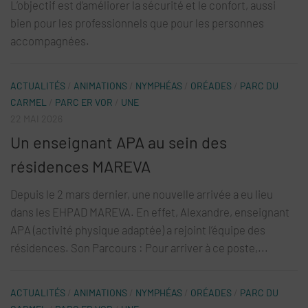
L’objectif est d’améliorer la sécurité et le confort, aussi
bien pour les professionnels que pour les personnes
accompagnées.
ACTUALITÉS
/
ANIMATIONS
/
NYMPHÉAS
/
ORÉADES
/
PARC DU
CARMEL
/
PARC ER VOR
/
UNE
22 MAI 2026
Un enseignant APA au sein des
résidences MAREVA
Depuis le 2 mars dernier, une nouvelle arrivée a eu lieu
dans les EHPAD MAREVA. En effet, Alexandre, enseignant
APA (activité physique adaptée) a rejoint l’équipe des
résidences. Son Parcours : Pour arriver à ce poste,...
ACTUALITÉS
/
ANIMATIONS
/
NYMPHÉAS
/
ORÉADES
/
PARC DU