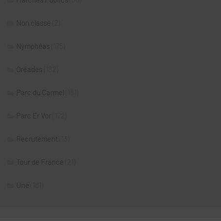
Non classé
(2)
Nymphéas
(175)
Oréades
(182)
Parc du Carmel
(181)
Parc Er Vor
(172)
Recrutement
(13)
Tour de France
(21)
Une
(181)