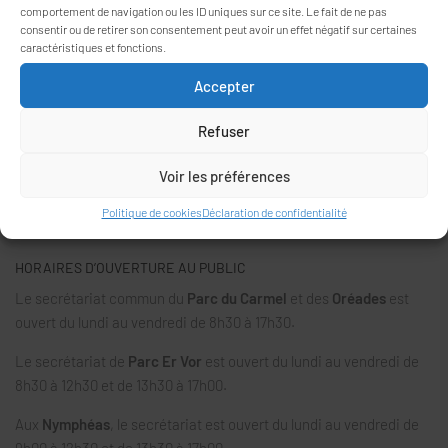
comportement de navigation ou les ID uniques sur ce site. Le fait de ne pas
consentir ou de retirer son consentement peut avoir un effet négatif sur certaines
caractéristiques et fonctions.
Accepter
INFORMATIONS
26, rue Vincent Rouillé
Refuser
56000 VANNES
02 97 46 43 54
Voir les préférences
accueil@residences-mareva.fr
Politique de cookies
Déclaration de confidentialité
HORAIRES D’OUVERTURE AU PUBLIC
Le secrétariat commun du
Parc du Carmel
et des
Oréades
est
ouvert du lundi au vendredi de 8h30 à 17h30.
Le secrétariat de
Parc Er Vor
est ouvert du lundi au vendredi de
8h30 à 12h30 et de 13h30 à 17h00.
Aux
Nymphéas
, le secrétariat est ouvert du lundi au vendredi de