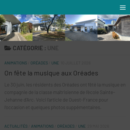
Skip to content
Résidences MAREVA
CATÉGORIE :
UNE
ANIMATIONS
/
ORÉADES
/
UNE
10 JUILLET 2026
On fête la musique aux Oréades
Le 30 juin, les résidents des Oréades ont fêté la musique en
compagnie de la classe maîtrisienne de l’école Sainte-
Jehanne d’Arc. Voici l’article de Ouest-France pour
l’occasion et quelques photos suppémentaires.
ACTUALITÉS
/
ANIMATIONS
/
ORÉADES
/
UNE
29 MAI 2026