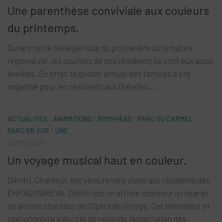
Une parenthèse conviviale aux couleurs
du printemps.
Durant cette belle période du printanière où la nature
reprend vie, les sourires de nos résidents se sont eux aussi
éveillés. En effet, le goûter annuel des familles a été
organisé pour les résidents aux Oréades....
ACTUALITÉS
/
ANIMATIONS
/
NYMPHÉAS
/
PARC DU CARMEL
/
PARC ER VOR
/
UNE
28 MAI 2026
Un voyage musical haut en couleur.
Dimitri, Chanteur, est venu rendre visite aux résidents des
EHPAD MAREVA. Dimitri est un artiste chanteur lyrique et
un ancien chanteur de l’Opéra de limoge. Cet animateur et
saxophoniste a décidé de rejoinde l’association des