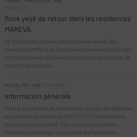
CARMEL
/
PARC ER VOR
/
UNE
20 MAI 2026
Rock yéyé de retour dans les résidences
MAREVA.
Le Trio yéyé les copains a fait sa tournée au sein des
résidences MAREVA Le Trio yéyé les copains est un groupe
de trois chanteurs dont deux guitaristes et un bassiste. ils
se sont imprégnés du...
ACTUALITÉS
/
UNE
19 MAI 2026
Information générale
Suite à un problème de portabilité du numéro de téléphone
principal des Nymphéas, le 02 97 47 07 07 ne fonctionne
plus jusqu’à nouvel ordre. C’est pourquoi nous avons
dérouté une autre ligne pour joindre les Nymphéas...