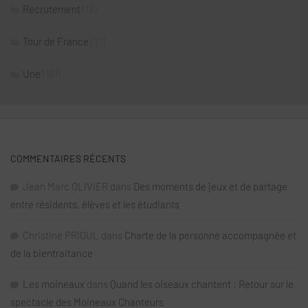
Recrutement
(13)
Tour de France
(21)
Une
(181)
COMMENTAIRES RÉCENTS
Jean Marc OLIVIER
dans
Des moments de jeux et de partage
entre résidents, élèves et les étudiants
Christine PRIOUL
dans
Charte de la personne accompagnée et
de la bientraitance
Les moineaux
dans
Quand les oiseaux chantent : Retour sur le
spectacle des Moineaux Chanteurs