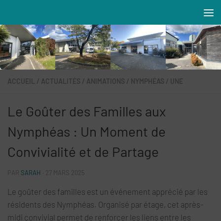
Skip to content
Résidences MAREVA
ACCUEIL
/
ACTUALITÉS
/
ANIMATIONS
/
NYMPHÉAS
/
UNE
Le Goûter des Familles aux
Nymphéas : Un Moment de
Convivialité et de Partage
PAR
SARAH
·
27 MARS 2025
Le goûter des familles est un événement apprécié par les
résidents des Nymphéas. Organisé par étage, cet après-
midi convivial permet de renforcer les liens entre les