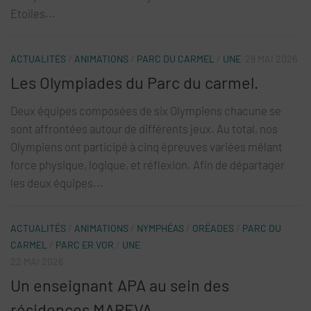
Etoiles...
ACTUALITÉS
/
ANIMATIONS
/
PARC DU CARMEL
/
UNE
28 MAI 2026
Les Olympiades du Parc du carmel.
Deux équipes composées de six Olympiens chacune se
sont affrontées autour de différents jeux. Au total, nos
Olympiens ont participé à cinq épreuves variées mêlant
force physique, logique, et réflexion. Afin de départager
les deux équipes...
ACTUALITÉS
/
ANIMATIONS
/
NYMPHÉAS
/
ORÉADES
/
PARC DU
CARMEL
/
PARC ER VOR
/
UNE
22 MAI 2026
Un enseignant APA au sein des
résidences MAREVA