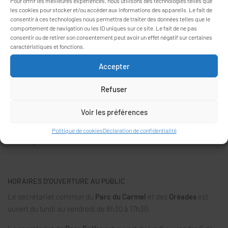
Pour offrir les meilleures expériences, nous utilisons des technologies telles que
les cookies pour stocker et/ou accéder aux informations des appareils. Le fait de
consentir à ces technologies nous permettra de traiter des données telles que le
comportement de navigation ou les ID uniques sur ce site. Le fait de ne pas
consentir ou de retirer son consentement peut avoir un effet négatif sur certaines
caractéristiques et fonctions.
Accepter
Refuser
INFORMATIONS
26, rue Vincent Rouillé
Voir les préférences
56000 VANNES
02 97 46 43 54
Politique de cookies
Déclaration de confidentialité
accueil@residences-mareva.fr
HORAIRES D’OUVERTURE AU PUBLIC
Le secrétariat commun du
Parc du Carmel
et des
Oréades
est
ouvert du lundi au vendredi de 8h30 à 17h30.