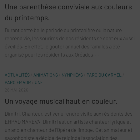
Une parenthèse conviviale aux couleurs
du printemps.
Durant cette belle période du printanière où la nature
reprend vie, les sourires de nos résidents se sont eux aussi
éveillés. En effet, le goûter annuel des familles a été
organisé pour les résidents aux Oréades....
ACTUALITÉS
/
ANIMATIONS
/
NYMPHÉAS
/
PARC DU CARMEL
/
PARC ER VOR
/
UNE
28 MAI 2026
Un voyage musical haut en couleur.
Dimitri, Chanteur, est venu rendre visite aux résidents des
EHPAD MAREVA. Dimitri est un artiste chanteur lyrique et
un ancien chanteur de l’Opéra de limoge. Cet animateur et
saxophoniste a décidé de rejoinde l’association des