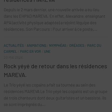
Depuis le 2 mars dernier, une nouvelle arrivée a eu lieu
dans les EHPAD MAREVA. En effet, Alexandre, enseignant
APA (activité physique adaptée) a rejoint l’équipe des
résidences. Son Parcours : Pour arriver à ce poste,...
ACTUALITÉS
/
ANIMATIONS
/
NYMPHÉAS
/
ORÉADES
/
PARC DU
CARMEL
/
PARC ER VOR
/
UNE
20 MAI 2026
Rock yéyé de retour dans les résidences
MAREVA.
Le Trio yéyé les copains a fait sa tournée au sein des
résidences MAREVA Le Trio yéyé les copains est un groupe
de trois chanteurs dont deux guitaristes et un bassiste. ils
se sont imprégnés du...