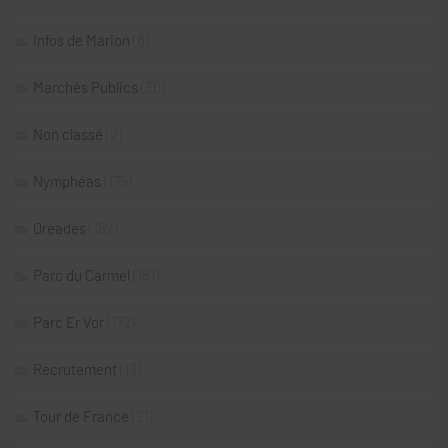
Infos de Marion
(8)
Marchés Publics
(30)
Non classé
(2)
Nymphéas
(175)
Oréades
(182)
Parc du Carmel
(181)
Parc Er Vor
(172)
Recrutement
(13)
Tour de France
(21)