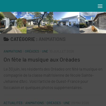
Skip to content
Résidences MAREVA
CATÉGORIE :
ANIMATIONS
ANIMATIONS
/
ORÉADES
/
UNE
10 JUILLET 2026
On fête la musique aux Oréades
Le 30 juin, les résidents des Oréades ont fêté la musique en
compagnie de la classe maîtrisienne de l’école Sainte-
Jehanne d’Arc. Voici l’article de Ouest-France pour
l’occasion et quelques photos suppémentaires.
ACTUALITÉS
/
ANIMATIONS
/
ORÉADES
/
UNE
29 MAI 2026