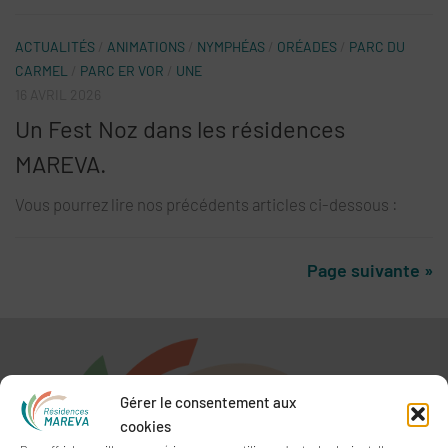
ACTUALITÉS
/
ANIMATIONS
/
NYMPHÉAS
/
ORÉADES
/
PARC DU
CARMEL
/
PARC ER VOR
/
UNE
16 AVRIL 2026
Un Fest Noz dans les résidences
MAREVA.
Vous pourrez lire nos précédents articles ci-dessous :
Page suivante »
Gérer le consentement aux
cookies