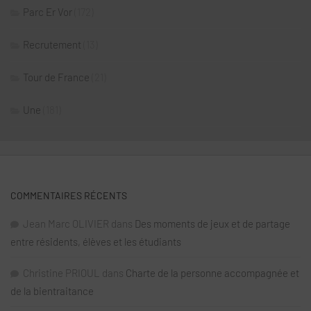
Parc Er Vor
(172)
Recrutement
(13)
Tour de France
(21)
Une
(181)
COMMENTAIRES RÉCENTS
Jean Marc OLIVIER
dans
Des moments de jeux et de partage
entre résidents, élèves et les étudiants
Christine PRIOUL
dans
Charte de la personne accompagnée et
de la bientraitance