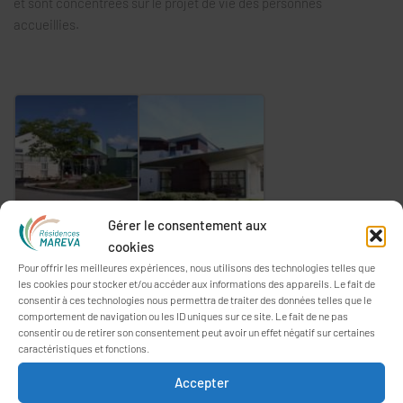
et sont concentrées sur le projet de vie des personnes
accueillies.
Gérer le consentement aux
cookies
Pour offrir les meilleures expériences, nous utilisons des technologies telles que
Rechercher :
les cookies pour stocker et/ou accéder aux informations des appareils. Le fait de
consentir à ces technologies nous permettra de traiter des données telles que le
comportement de navigation ou les ID uniques sur ce site. Le fait de ne pas
consentir ou de retirer son consentement peut avoir un effet négatif sur certaines
caractéristiques et fonctions.
ARTICLES RÉCENTS
Accepter
On fête la musique aux Oréades