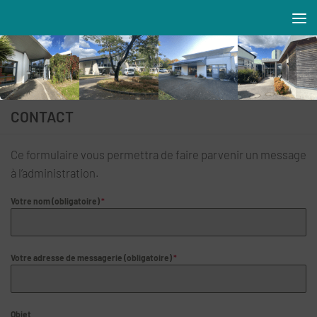
Skip to content
Résidences MAREVA
CONTACT
Ce formulaire vous permettra de faire parvenir un message
à l’administration.
Votre nom (obligatoire)
*
Votre adresse de messagerie (obligatoire)
*
Objet