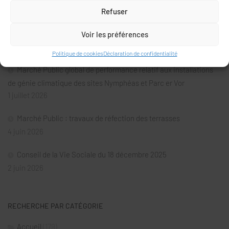
10 juillet 2026
Refuser
Conseil de la Vie Sociale du 28 avril 2026
Voir les préférences
6 juillet 2026
Politique de cookies
Déclaration de confidentialité
Marché Public global de performance relatif aux installations
de génie climatique des sites Nymphéas et Parc er Vor
1 juillet 2026
Marché Public : travaux de réfection des terrasses
4 juin 2026
Conseil de la Vie Sociale du 18 décembre 2025
2 juin 2026
RECHERCHE PAR CATÉGORIE
Accueil
(179)