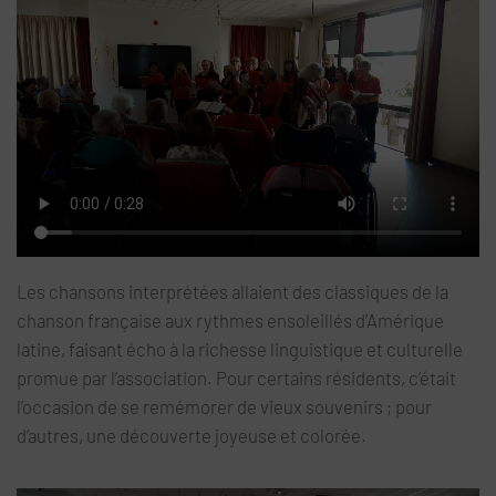
Les chansons interprétées allaient des classiques de la
chanson française aux rythmes ensoleillés d’Amérique
latine, faisant écho à la richesse linguistique et culturelle
promue par l’association. Pour certains résidents, c’était
l’occasion de se remémorer de vieux souvenirs ; pour
d’autres, une découverte joyeuse et colorée.