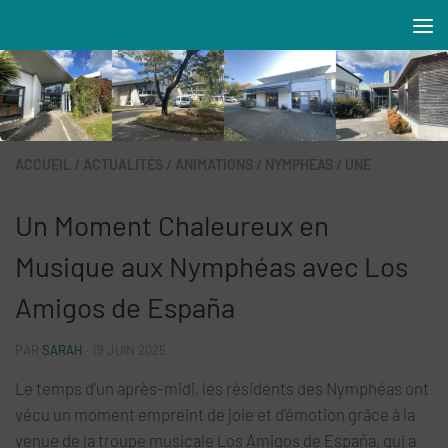
Skip to content
Résidences MAREVA
ACCUEIL
/
ACTUALITÉS
/
ANIMATIONS
/
NYMPHÉAS
/
UNE
Un Moment Chaleureux en
Musique aux Nymphéas avec Los
Amigos de España
PAR
SARAH
·
19 JUIN 2025
Le temps d’un après-midi, les résidents des Nymphéas ont
vécu un moment empreint de joie et d’émotion grâce à la
venue de la troupe musicale Los Amigos de España, qui a