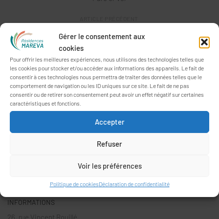
ARTICLE PRÉCÉDENT
Une bouffée d’air frais pour les résidents des Nymphéas à
Gérer le consentement aux
Lamor Gwened
cookies
Pour offrir les meilleures expériences, nous utilisons des technologies telles que
les cookies pour stocker et/ou accéder aux informations des appareils. Le fait de
consentir à ces technologies nous permettra de traiter des données telles que le
comportement de navigation ou les ID uniques sur ce site. Le fait de ne pas
consentir ou de retirer son consentement peut avoir un effet négatif sur certaines
caractéristiques et fonctions.
Accepter
Refuser
Voir les préférences
Politique de cookies
Déclaration de confidentialité
INFORMATIONS
26, rue Vincent Rouillé