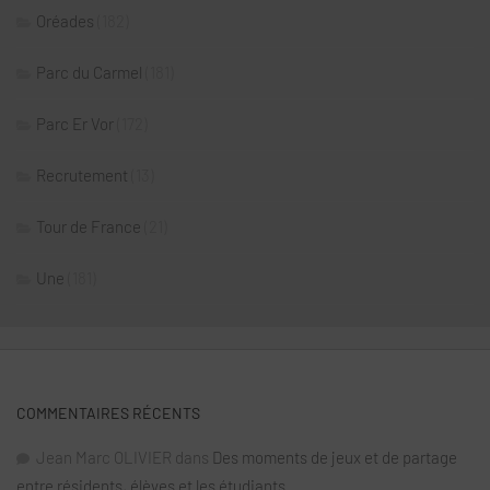
Oréades
(182)
Parc du Carmel
(181)
Parc Er Vor
(172)
Recrutement
(13)
Tour de France
(21)
Une
(181)
COMMENTAIRES RÉCENTS
Jean Marc OLIVIER
dans
Des moments de jeux et de partage
entre résidents, élèves et les étudiants