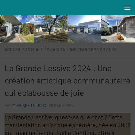
Skip to content
Résidences MAREVA
ACCUEIL
/
ACTUALITÉS
/
ANIMATIONS
/
PARC ER VOR
/
UNE
La Grande Lessive 2024 : Une
création artistique communautaire
qui éclabousse de joie
PAR
MORGANE LE ROUX
·
26 MARS 2024
La Grande Lessive, qu’est-ce que c’est ? Cette
manifestation artistique éphémère, née en 2006
de l’imagination de Joëlle Gonthier, offre à