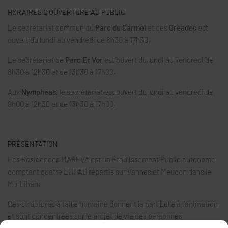
HORAIRES D’OUVERTURE AU PUBLIC
Le secrétariat commun du
Parc du Carmel
et des
Oréades
est
ouvert du lundi au vendredi de 8h30 à 17h30.
Le secrétariat de
Parc Er Vor
est ouvert du lundi au vendredi de
8h30 à 12h30 et de 13h30 à 17h00.
Aux
Nymphéas
, le secrétariat est ouvert du lundi au vendredi de
9h00 à 12h30 et de 13h30 à 17h00.
PRÉSENTATION
Les Résidences MAREVA est un Établissement Public autonome
comptant quatre EHPAD répartis sur Vannes et Meucon dans le
Morbihan.
Ces structures à taille humaine donnent la part belle à l’animation
et sont concentrées sur le projet de vie des personnes