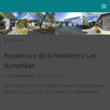
Skip to content
Résidences MAREVA
ACTUALITÉS
Rouverture de la Résidence Les
Nymphéas
PAR
THOMAS FRÉARD
·
22 SEPTEMBRE 2020
Le test réalisé hier est négatif, la résidence les Nymphéas
va pouvoir rouvrir à 15h. Merci de votre compréhension