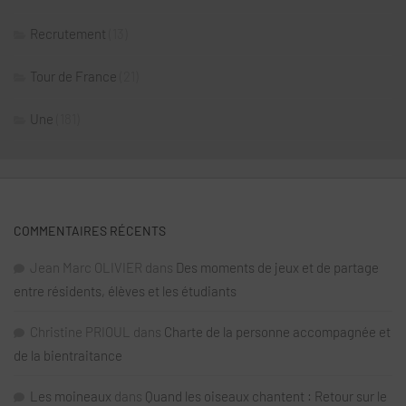
Recrutement
(13)
Tour de France
(21)
Une
(181)
COMMENTAIRES RÉCENTS
Jean Marc OLIVIER
dans
Des moments de jeux et de partage
entre résidents, élèves et les étudiants
Christine PRIOUL
dans
Charte de la personne accompagnée et
de la bientraitance
Les moineaux
dans
Quand les oiseaux chantent : Retour sur le