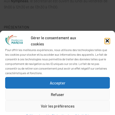
Aux
Nymphéas
, le secrétariat est ouvert du lundi au vendredi de
9h00 à 12h30 et de 13h30 à 17h00.
PRÉSENTATION
Les Résidences MAREVA est un Établissement Public autonome
Gérer le consentement aux
comptant quatre EHPAD répartis sur Vannes et Meucon dans le
cookies
Morbihan.
Pour offrir les meilleures expériences, nous utilisons des technologies telles que
les cookies pour stocker et/ou accéder aux informations des appareils. Le fait de
Ces structures à taille humaine donnent la part belle à l’animation
consentir à ces technologies nous permettra de traiter des données telles que le
et sont concentrées sur le projet de vie des personnes
comportement de navigation ou les ID uniques sur ce site. Le fait de ne pas
consentir ou de retirer son consentement peut avoir un effet négatif sur certaines
accueillies.
caractéristiques et fonctions.
Accepter
Refuser
Voir les préférences