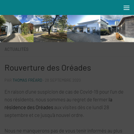
Skip to content
Résidences MAREVA
ACTUALITÉS
Rouverture des Oréades
PAR
THOMAS FRÉARD
·
28 SEPTEMBRE 2020
En raison d’une suspicion de cas de Covid-19 pour l’un de
nos résidents, nous sommes au regret de fermer
la
résidence des Oréades
aux visites dès ce lundi 28
septembre et ce jusqu’à nouvel ordre.
Nous ne manquerons pas de vous tenir informés au plus