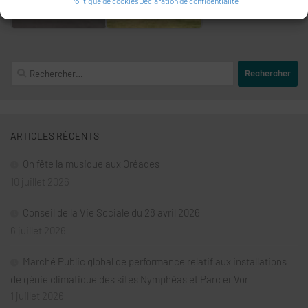
Politique de cookies
Déclaration de confidentialité
Rechercher :
ARTICLES RÉCENTS
On fête la musique aux Oréades
10 juillet 2026
Conseil de la Vie Sociale du 28 avril 2026
6 juillet 2026
Marché Public global de performance relatif aux installations
de génie climatique des sites Nymphéas et Parc er Vor
1 juillet 2026