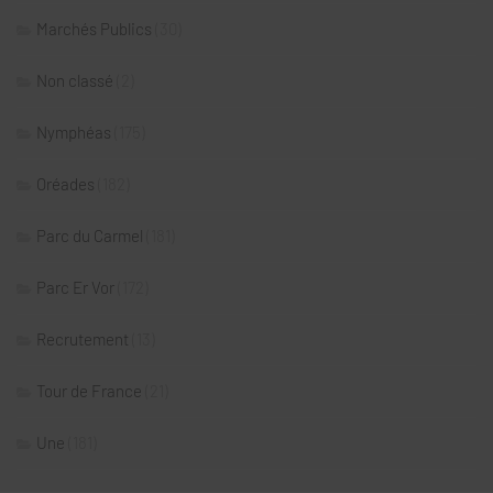
Marchés Publics
(30)
Non classé
(2)
Nymphéas
(175)
Oréades
(182)
Parc du Carmel
(181)
Parc Er Vor
(172)
Recrutement
(13)
Tour de France
(21)
Une
(181)