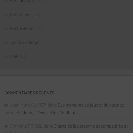
Parc du Carmel
(181)
Parc Er Vor
(172)
Recrutement
(13)
Tour de France
(21)
Une
(181)
COMMENTAIRES RÉCENTS
Jean Marc OLIVIER
dans
Des moments de jeux et de partage
entre résidents, élèves et les étudiants
Christine PRIOUL
dans
Charte de la personne accompagnée et