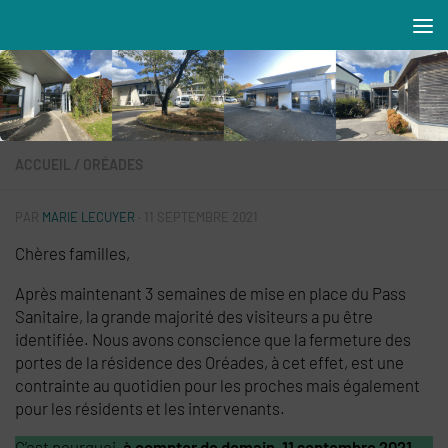
Skip to content
Résidences MAREVA
ACCUEIL
/
ORÉADES
PAR
MARIE LECUYER
·
11 SEPTEMBRE 2021
Chères familles,
Après maintenant 3 semaines de mise en place du Pass
Sanitaire, la grande majorité des visiteurs a pu être
identifiée. Nous avons conscience que la fermeture des
portes de la résidence des Oréades, à cet effet, est une
contrainte au quotidien pour les proches mais également
pour les résidents et les intervenants.
C’est pourquoi,
à compter de demain, 11 septembre 2021,