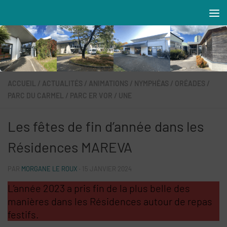
Skip to content
Résidences MAREVA
ACCUEIL
/
ACTUALITÉS
/
ANIMATIONS
/
NYMPHÉAS
/
ORÉADES
/
PARC DU CARMEL
/
PARC ER VOR
/
UNE
Les fêtes de fin d’année dans les
Résidences MAREVA
PAR
MORGANE LE ROUX
·
15 JANVIER 2024
L’année 2023 a pris fin de la plus belle des
manières dans les Résidences autour de repas
festifs.