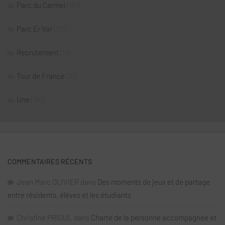
Parc du Carmel
(181)
Parc Er Vor
(172)
Recrutement
(13)
Tour de France
(21)
Une
(181)
COMMENTAIRES RÉCENTS
Jean Marc OLIVIER
dans
Des moments de jeux et de partage
entre résidents, élèves et les étudiants
Christine PRIOUL
dans
Charte de la personne accompagnée et