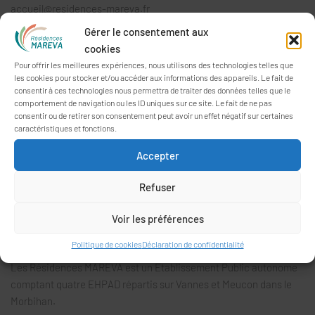
accueil@residences-mareva.fr
Gérer le consentement aux
cookies
HORAIRES D’OUVERTURE AU PUBLIC
Pour offrir les meilleures expériences, nous utilisons des technologies telles que
les cookies pour stocker et/ou accéder aux informations des appareils. Le fait de
Le secrétariat commun du
Parc du Carmel
et des
Oréades
est
consentir à ces technologies nous permettra de traiter des données telles que le
ouvert du lundi au vendredi de 8h30 à 17h30.
comportement de navigation ou les ID uniques sur ce site. Le fait de ne pas
consentir ou de retirer son consentement peut avoir un effet négatif sur certaines
Le secrétariat de
Parc Er Vor
est ouvert du lundi au vendredi de
caractéristiques et fonctions.
8h30 à 12h30 et de 13h30 à 17h00.
Accepter
Aux
Nymphéas
, le secrétariat est ouvert du lundi au vendredi de
Refuser
9h00 à 12h30 et de 13h30 à 17h00.
Voir les préférences
Politique de cookies
Déclaration de confidentialité
PRÉSENTATION
Les Résidences MAREVA est un Établissement Public autonome
comptant quatre EHPAD répartis sur Vannes et Meucon dans le
Morbihan.