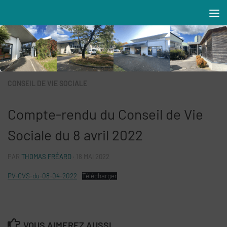
Skip to content
Résidences MAREVA
CONSEIL DE VIE SOCIALE
Compte-rendu du Conseil de Vie
Sociale du 8 avril 2022
PAR
THOMAS FRÉARD
·
18 MAI 2022
PV-CVS-du-08-04-2022
Télécharger
VOUS AIMEREZ AUSSI...