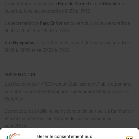
Le secrétariat commun du
Parc du Carmel
et des
Oréades
est
ouvert du lundi au vendredi de 8h30 à 17h30.
Le secrétariat de
Parc Er Vor
est ouvert du lundi au vendredi de
8h30 à 12h30 et de 13h30 à 17h00.
Aux
Nymphéas
, le secrétariat est ouvert du lundi au vendredi de
9h00 à 12h30 et de 13h30 à 17h00.
PRÉSENTATION
Les Résidences MAREVA est un Établissement Public autonome
comptant quatre EHPAD répartis sur Vannes et Meucon dans le
Morbihan.
Ces structures à taille humaine donnent la part belle à l’animation
et sont concentrées sur le projet de vie des personnes
accueillies.
Gérer le consentement aux