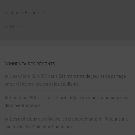
Tour de France
(21)
Une
(181)
COMMENTAIRES RÉCENTS
Jean Marc OLIVIER
dans
Des moments de jeux et de partage
entre résidents, élèves et les étudiants
Christine PRIOUL
dans
Charte de la personne accompagnée et
de la bientraitance
Les moineaux
dans
Quand les oiseaux chantent : Retour sur le
spectacle des Moineaux Chanteurs