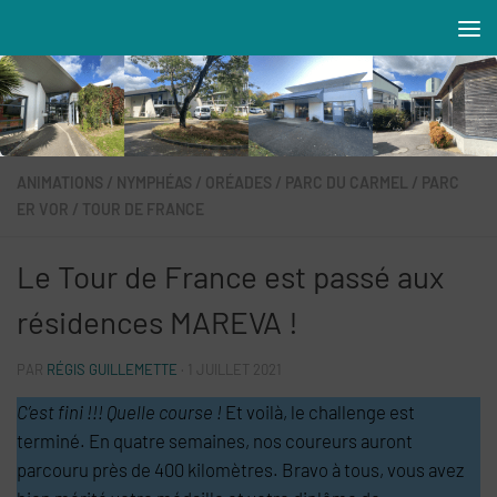
Skip to content
Résidences MAREVA
ANIMATIONS
/
NYMPHÉAS
/
ORÉADES
/
PARC DU CARMEL
/
PARC
ER VOR
/
TOUR DE FRANCE
Le Tour de France est passé aux
résidences MAREVA !
PAR
RÉGIS GUILLEMETTE
·
1 JUILLET 2021
C’est fini !!! Quelle course !
Et voilà, le challenge est
terminé. En quatre semaines, nos coureurs auront
parcouru près de 400 kilomètres. Bravo à tous, vous avez