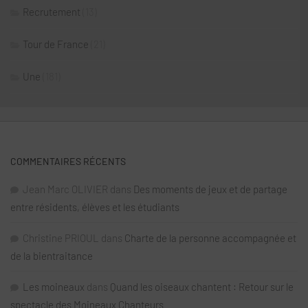
Recrutement
(13)
Tour de France
(21)
Une
(181)
COMMENTAIRES RÉCENTS
Jean Marc OLIVIER
dans
Des moments de jeux et de partage
entre résidents, élèves et les étudiants
Christine PRIOUL
dans
Charte de la personne accompagnée et
de la bientraitance
Les moineaux
dans
Quand les oiseaux chantent : Retour sur le
spectacle des Moineaux Chanteurs