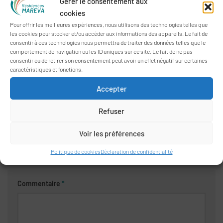
Gérer le consentement aux
VOUS AIMEREZ AUSSI...
cookies
Pour offrir les meilleures expériences, nous utilisons des technologies telles que
les cookies pour stocker et/ou accéder aux informations des appareils. Le fait de
consentir à ces technologies nous permettra de traiter des données telles que le
comportement de navigation ou les ID uniques sur ce site. Le fait de ne pas
consentir ou de retirer son consentement peut avoir un effet négatif sur certaines
caractéristiques et fonctions.
Balade virtuelle dans le
« L’été indien » aux Oréades
Accepter
Vannes historique
18 SEPTEMBRE 2020
Refuser
18 FÉVRIER 2021
Voir les préférences
Politique de cookies
Déclaration de confidentialité
LAISSER UN COMMENTAIRE
Commentaire
*