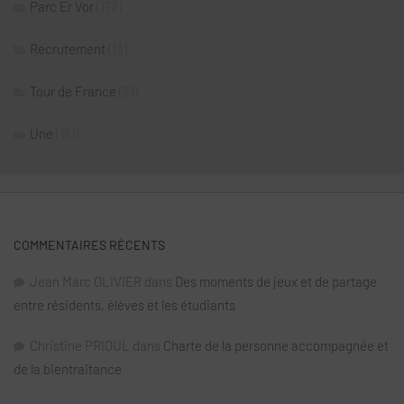
Parc Er Vor
(172)
Recrutement
(13)
Tour de France
(21)
Une
(181)
COMMENTAIRES RÉCENTS
Jean Marc OLIVIER
dans
Des moments de jeux et de partage
entre résidents, élèves et les étudiants
Christine PRIOUL
dans
Charte de la personne accompagnée et
de la bientraitance