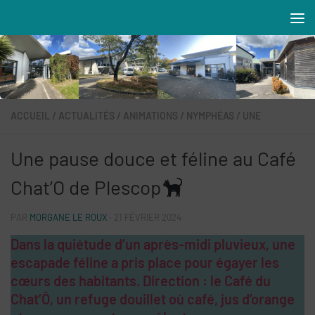
Skip to content
Résidences MAREVA
ACCUEIL
/
ACTUALITÉS
/
ANIMATIONS
/
NYMPHÉAS
/
UNE
Une pause douce et féline au Café
Chat’O de Plescop
PAR
MORGANE LE ROUX
·
21 FÉVRIER 2024
Dans la quiétude d’un après-midi pluvieux, une
escapade féline a pris place pour égayer les
cœurs des habitants. Direction : le Café du
Chat’Ô, un refuge douillet où café, jus d’orange