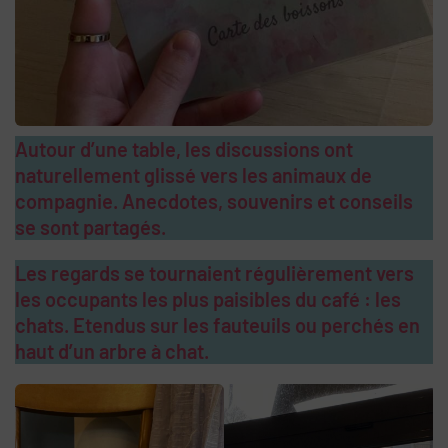
Autour d’une table, les discussions ont
naturellement glissé vers les animaux de
compagnie. Anecdotes, souvenirs et conseils
se sont partagés.
Les regards se tournaient régulièrement vers
les occupants les plus paisibles du café : les
chats. Etendus sur les fauteuils ou perchés en
haut d’un arbre à chat.