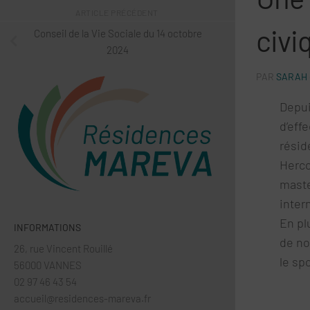
ARTICLE PRÉCÉDENT
civi
Conseil de la Vie Sociale du 14 octobre
2024
PAR
SARAH
Depui
d’eff
résid
Herco
mast
inter
En pl
INFORMATIONS
de no
26, rue Vincent Rouillé
le sp
56000 VANNES
02 97 46 43 54
accueil@residences-mareva.fr