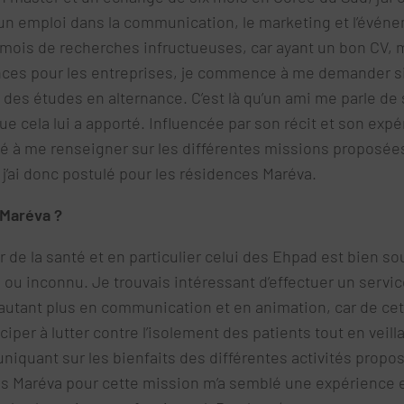
un emploi dans la communication, le marketing et l’événe
 mois de recherches infructueuses, car ayant un bon CV, 
nces pour les entreprises, je commence à me demander si
 des études en alternance. C’est là qu’un ami me parle de 
ue cela lui a apporté. Influencée par son récit et son expér
à me renseigner sur les différentes missions proposées 
 j’ai donc postulé pour les résidences Maréva.
 Maréva ?
 de la santé et en particulier celui des Ehpad est bien s
 ou inconnu. Je trouvais intéressant d’effectuer un servi
’autant plus en communication et en animation, car de cet
iciper à lutter contre l’isolement des patients tout en veill
iquant sur les bienfaits des différentes activités propos
s Maréva pour cette mission m’a semblé une expérience en