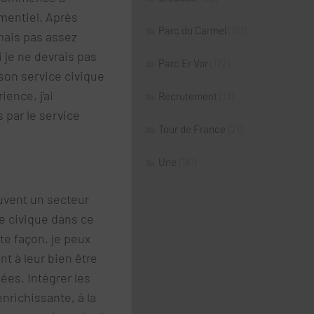
mentiel. Après
Parc du Carmel
(181)
mais pas assez
 je ne devrais pas
Parc Er Vor
(172)
son service civique
ience, j’ai
Recrutement
(13)
par le service
Tour de France
(21)
Une
(181)
ouvent un secteur
ce civique dans ce
te façon, je peux
ant à leur bien être
ées. Intégrer les
richissante, à la