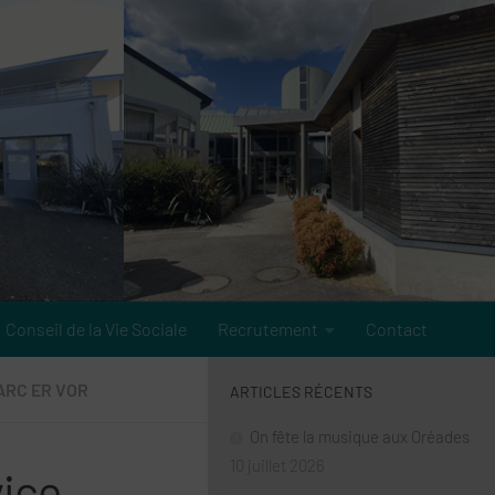
Conseil de la Vie Sociale
Recrutement
Contact
ARC ER VOR
ARTICLES RÉCENTS
On fête la musique aux Oréades
10 juillet 2026
vice