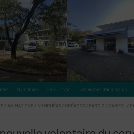
ades
Nymphéas
Parc Er Vor
Démarches d’admission
ÉS
/
ANIMATIONS
/
NYMPHÉAS
/
ORÉADES
/
PARC DU CARMEL
/
P
nouvelle volontaire du ser