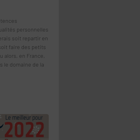
étences
ualités personnelles
rais soit repartir en
it faire des petits
u alors, en France,
s le domaine de la