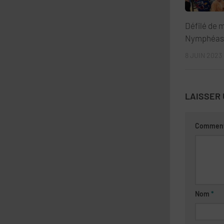
Défilé de 
Nymphéa
8 JUIN 2023
LAISSER
Comment
Nom
*