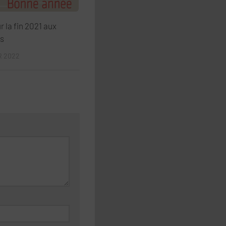
 la fin 2021 aux
s
R 2022