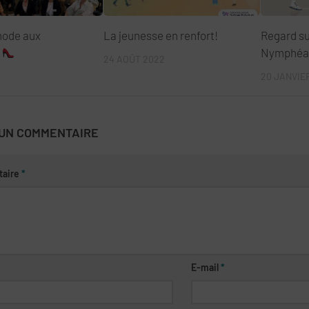
mode aux
La jeunesse en renfort!
Regard sur
s
Nymphéa
24 AOÛT 2022
20 JANVIE
 UN COMMENTAIRE
aire
*
E-mail
*