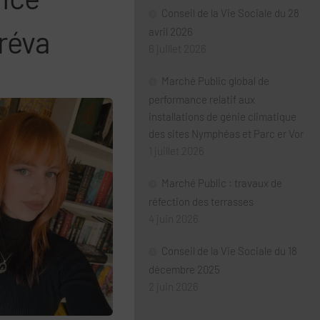
Conseil de la Vie Sociale du 28
réva
avril 2026
6 juillet 2026
Marché Public global de
performance relatif aux
installations de génie climatique
des sites Nymphéas et Parc er Vor
1 juillet 2026
Marché Public : travaux de
réfection des terrasses
4 juin 2026
Conseil de la Vie Sociale du 18
décembre 2025
2 juin 2026