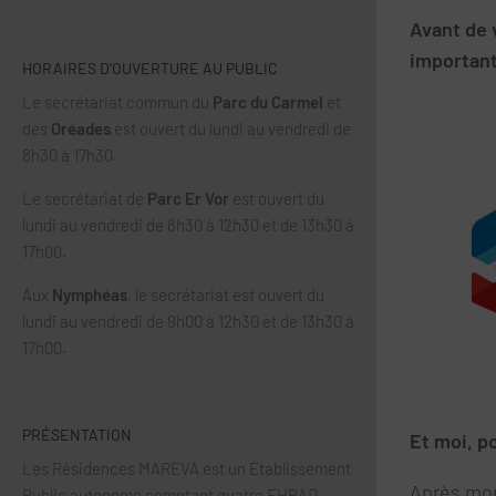
Avant de v
important
HORAIRES D’OUVERTURE AU PUBLIC
Le secrétariat commun du
Parc du Carmel
et
des
Oréades
est ouvert du lundi au vendredi de
8h30 à 17h30.
Le secrétariat de
Parc Er Vor
est ouvert du
lundi au vendredi de 8h30 à 12h30 et de 13h30 à
17h00.
Aux
Nymphéas
, le secrétariat est ouvert du
lundi au vendredi de 9h00 à 12h30 et de 13h30 à
17h00.
PRÉSENTATION
Et moi, po
Les Résidences MAREVA est un Établissement
Après mon
Public autonome comptant quatre EHPAD