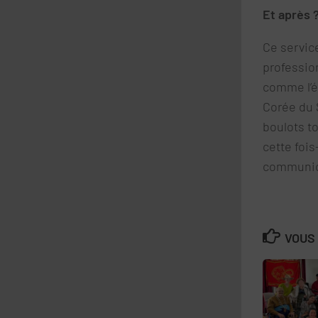
Et après 
Ce servic
professio
comme l’éc
Corée du 
boulots t
cette foi
communica
VOUS 