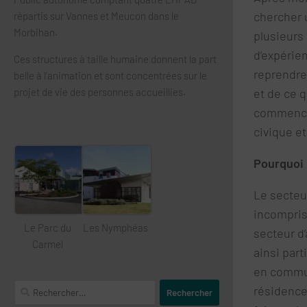
chercher 
répartis sur Vannes et Meucon dans le
Morbihan.
plusieurs
d’expérie
Ces structures à taille humaine donnent la part
reprendre
belle à l’animation et sont concentrées sur le
et de ce q
projet de vie des personnes accueillies.
commencé 
civique et
Pourquoi
Le secteur
incompris
Le Parc du
Les Nymphéas
secteur d
Carmel
ainsi part
en commun
Rechercher :
résidence