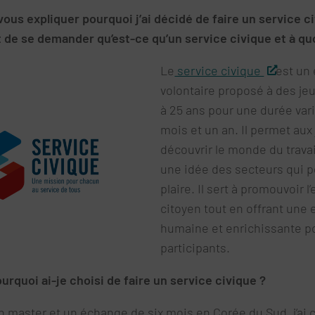
ous expliquer pourquoi j’ai décidé de faire un service civ
 de se demander qu’est-ce qu’un service civique et à quoi
Le
service civique
est un
volontaire proposé à des je
à 25 ans pour une durée vari
mois et un an. Il permet aux
découvrir le monde du travail
une idée des secteurs qui p
plaire. Il sert à promouvoir
citoyen tout en offrant une
humaine et enrichissante po
participants.
urquoi ai-je choisi de faire un service civique ?
 master et un échange de six mois en Corée du Sud, j’a