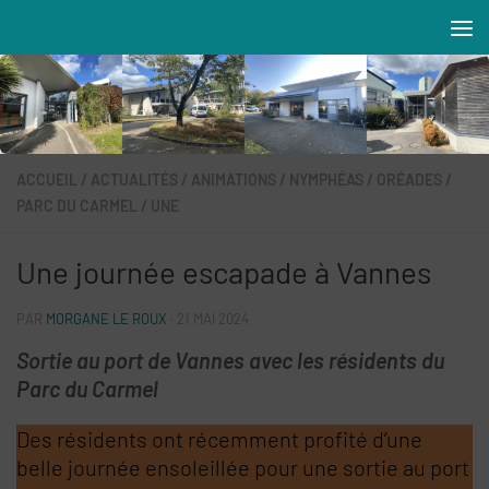
Skip to content
Résidences MAREVA
ACCUEIL
/
ACTUALITÉS
/
ANIMATIONS
/
NYMPHÉAS
/
ORÉADES
/
PARC DU CARMEL
/
UNE
Une journée escapade à Vannes
PAR
MORGANE LE ROUX
·
21 MAI 2024
Sortie au port de Vannes avec les résidents du
Parc du Carmel
Des résidents ont récemment profité d’une
belle journée ensoleillée pour une sortie au port