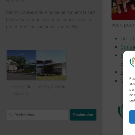
Morbihan.
Ces structures à taille humaine donnent la part
belle à l’animation et sont concentrées sur le
vous pour
projet de vie des personnes accueillies.
On fê
Consei
Marché
des s
Marché
Pou
Consei
sto
Le Parc du
Les Nymphéas
per
Carmel
ce s
cer
Rechercher :