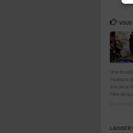
VOUS 
Une double
musique au
ans de la r
Fête de la
25 JUIN 202
LAISSER