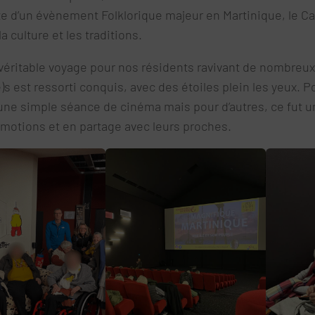
e d’un évènement Folklorique majeur en Martinique, le Ca
la culture et les traditions.
 véritable voyage pour nos résidents ravivant de nombreu
)s est ressorti conquis, avec des étoiles plein les yeux. P
u’une simple séance de cinéma mais pour d’autres, ce fut 
émotions et en partage avec leurs proches.