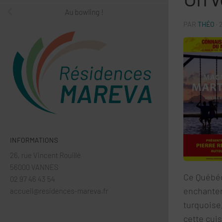
Au bowling !
PAR
THÉO
·
INFORMATIONS
26, rue Vincent Rouillé
56000 VANNES
Ce Québéco
02 97 46 43 54
enchanter
accueil@residences-mareva.fr
turquoise,
cette cuis