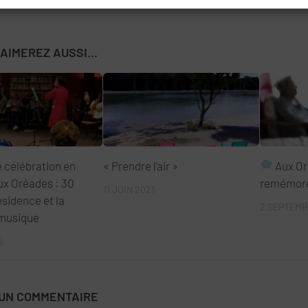
AIMEREZ AUSSI...
 célébration en
« Prendre l’air »
Aux Or
x Oréades : 30
remémore
11 JUIN 2021
ésidence et la
2 SEPTEMB
 musique
5
 UN COMMENTAIRE