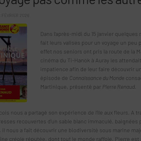
2 FÉVRIER 2026
Dans l’après-midi du 15 janvier quelques 
fait leurs valises pour un voyage un peu p
effet nos seniors ont pris la route de la 
cinéma du Ti-Hanok à Auray les attendai
impatience afin de leur faire découvrir u
épisode de
Connaissance du Monde
consac
Martinique, présenté par
Pierre Renaud.
is nous a partagé son expérience de l’île aux fleurs. A t
esses recouvertes d’un sable blanc immaculé, baignées 
 il nous a fait découvrir une biodiversité sous marine ma
ine créole réputée, dont tout le monde raffole. Pierre est a