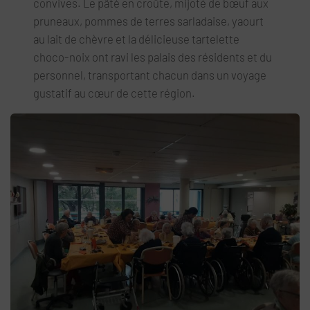
convives. Le pâté en croûte, mijoté de bœuf aux
pruneaux, pommes de terres sarladaise, yaourt
au lait de chèvre et la délicieuse tartelette
choco-noix ont ravi les palais des résidents et du
personnel, transportant chacun dans un voyage
gustatif au cœur de cette région.