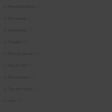
Marchés Publics
(30)
Non classé
(2)
Nymphéas
(175)
Oréades
(182)
Parc du Carmel
(181)
Parc Er Vor
(172)
Recrutement
(13)
Tour de France
(21)
Une
(181)