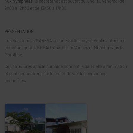
Aux
Nymphéas
, le secrétariat est ouvert du lundi au vendredi de
9h00 à 12h30 et de 13h30 à 17h00.
PRÉSENTATION
Les Résidences MAREVA est un Établissement Public autonome
comptant quatre EHPAD répartis sur Vannes et Meucon dans le
Morbihan.
Ces structures à taille humaine donnent la part belle à l’animation
et sont concentrées sur le projet de vie des personnes
accueillies.