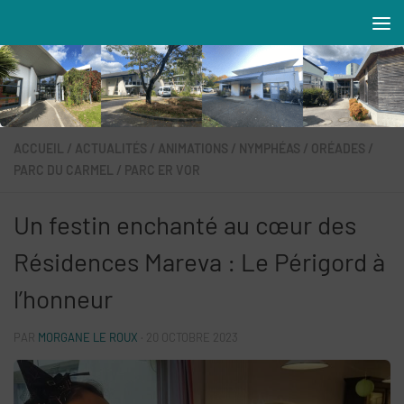
Skip to content
Résidences MAREVA
ACCUEIL
/
ACTUALITÉS
/
ANIMATIONS
/
NYMPHÉAS
/
ORÉADES
/
PARC DU CARMEL
/
PARC ER VOR
Un festin enchanté au cœur des
Résidences Mareva : Le Périgord à
l’honneur
PAR
MORGANE LE ROUX
·
20 OCTOBRE 2023