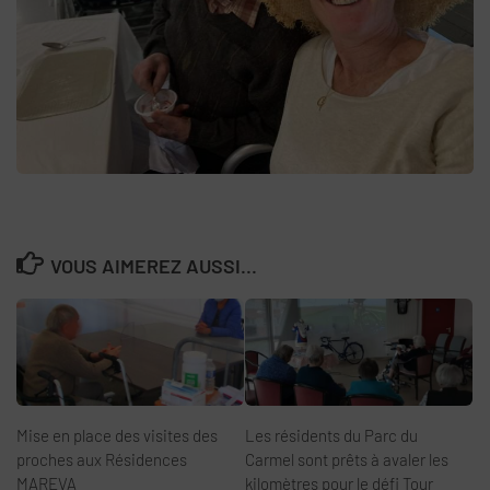
VOUS AIMEREZ AUSSI...
Mise en place des visites des
Les résidents du Parc du
proches aux Résidences
Carmel sont prêts à avaler les
MAREVA
kilomètres pour le défi Tour