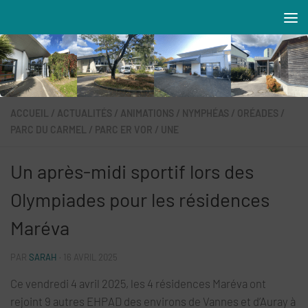
Skip to content
Résidences MAREVA
ACCUEIL
/
ACTUALITÉS
/
ANIMATIONS
/
NYMPHÉAS
/
ORÉADES
/
PARC DU CARMEL
/
PARC ER VOR
/
UNE
Un après-midi sportif lors des
Olympiades pour les résidences
Maréva
PAR
SARAH
·
16 AVRIL 2025
Ce vendredi 4 avril 2025, les 4 résidences Maréva ont
rejoint 9 autres EHPAD des environs de Vannes et d’Auray à