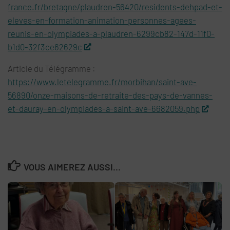
france.fr/bretagne/plaudren-56420/residents-dehpad-et-
eleves-en-formation-animation-personnes-agees-
reunis-en-olympiades-a-plaudren-6299cb82-147d-11f0-
b1d0-32f3ce62629c
Article du Télégramme :
https://www.letelegramme.fr/morbihan/saint-ave-
56890/onze-maisons-de-retraite-des-pays-de-vannes-
et-dauray-en-olympiades-a-saint-ave-6682059.php
VOUS AIMEREZ AUSSI...