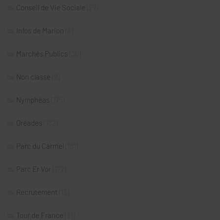
Conseil de Vie Sociale
(27)
Infos de Marion
(8)
Marchés Publics
(30)
Non classé
(2)
Nymphéas
(175)
Oréades
(182)
Parc du Carmel
(181)
Parc Er Vor
(172)
Recrutement
(13)
Tour de France
(21)