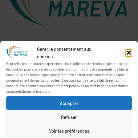
INFORMATIONS
Gérer le consentement aux
26, rue Vincent Rouillé
cookies
56000 VANNES
Pour offrir les meilleures expériences, nous utilisons des technologies telles que
02 97 46 43 54
les cookies pour stocker et/ou accéder aux informations des appareils. Le fait de
accueil@residences-mareva.fr
consentir à ces technologies nous permettra de traiter des données telles que le
comportement de navigation ou les ID uniques sur ce site. Le fait de ne pas
consentir ou de retirer son consentement peut avoir un effet négatif sur certaines
caractéristiques et fonctions.
HORAIRES D’OUVERTURE AU PUBLIC
Accepter
Le secrétariat commun du
Parc du Carmel
et des
Oréades
est
ouvert du lundi au vendredi de 8h30 à 17h30.
Refuser
Le secrétariat de
Parc Er Vor
est ouvert du lundi au vendredi de
Voir les préférences
8h30 à 12h30 et de 13h30 à 17h00.