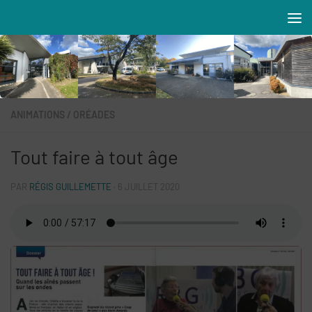
Skip to content
Résidences MAREVA
ANIMATIONS
/
ORÉADES
Tout faire à tout âge
PAR
RÉGIS GUILLEMETTE
·
6 JUILLET 2020