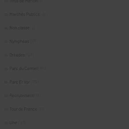
Infos de Marion
(8)
Marchés Publics
(30)
Non classé
(2)
Nymphéas
(175)
Oréades
(182)
Parc du Carmel
(181)
Parc Er Vor
(172)
Recrutement
(13)
Tour de France
(21)
Une
(181)