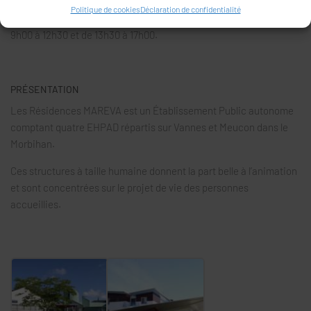
Politique de cookies
Déclaration de confidentialité
Aux
Nymphéas
, le secrétariat est ouvert du lundi au vendredi de
9h00 à 12h30 et de 13h30 à 17h00.
PRÉSENTATION
Les Résidences MAREVA est un Établissement Public autonome
comptant quatre EHPAD répartis sur Vannes et Meucon dans le
Morbihan.
Ces structures à taille humaine donnent la part belle à l’animation
et sont concentrées sur le projet de vie des personnes
accueillies.