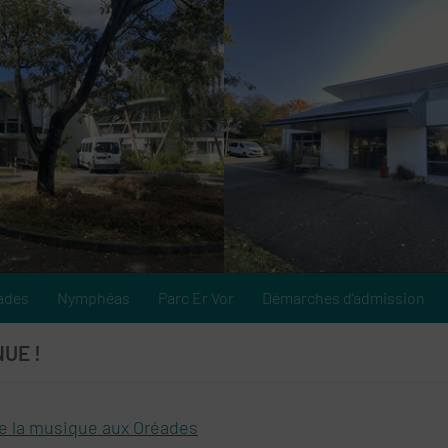
ades
Nymphéas
Parc Er Vor
Démarches d’admission
UE !
te la musique aux Oréades