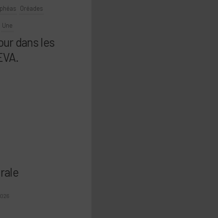
phéas
Oréades
Une
our dans les
EVA.
rale
2026