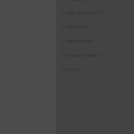
Parc du Carmel
(181)
Parc Er Vor
(172)
Recrutement
(13)
Tour de France
(21)
Une
(181)