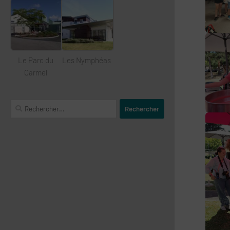
Le Parc du
Les Nymphéas
Carmel
Rechercher :