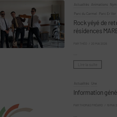
Actualités
Animations
Nym
Parc du Carmel
Parc Er Vor
Rock yéyé de ret
résidences MAR
PAR THÉO
/ 20 MAI 2026
...
Lire la suite
Actualités
Une
Information géné
PAR THOMAS FRÉARD
/ 19 MAI 
...