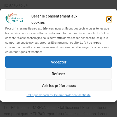
02 97 46 43 54
accueil@residences-mareva.fr
Gérer le consentement aux
cookies
Pour offrir les meilleures expériences, nous utilisons des technologies telles que
HORAIRES D’OUVERTURE AU PUBLIC
les cookies pour stocker et/ou accéder aux informations des appareils. Le fait de
consentir à ces technologies nous permettra de traiter des données telles que le
Le secrétariat commun du
Parc du Carmel
et des
Oréades
est
comportement de navigation ou les ID uniques sur ce site. Le fait de ne pas
ouvert du lundi au vendredi de 8h30 à 17h30.
consentir ou de retirer son consentement peut avoir un effet négatif sur certaines
caractéristiques et fonctions.
Le secrétariat de
Parc Er Vor
est ouvert du lundi au vendredi de
Accepter
8h30 à 12h30 et de 13h30 à 17h00.
Aux
Nymphéas
, le secrétariat est ouvert du lundi au vendredi de
Refuser
9h00 à 12h30 et de 13h30 à 17h00.
Voir les préférences
Politique de cookies
Déclaration de confidentialité
PRÉSENTATION
Les Résidences MAREVA est un Établissement Public autonome
comptant quatre EHPAD répartis sur Vannes et Meucon dans le