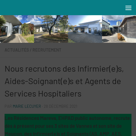
Skip to content
Résidences MAREVA
ACTUALITÉS
/
RECRUTEMENT
Nous recrutons des Infirmier(e)s,
Aides-Soignant(e)s et Agents de
Services Hospitaliers
PAR
MARIE LECUYER
·
28 DÉCEMBRE 2021
Les Résidences Mareva, EHPAD public autonome, recrute
dès à présent pour ses 3 sites de Vannes et son site de
Meucon, des Infirmier(e)s et Soignants (AS, AMP, AES,