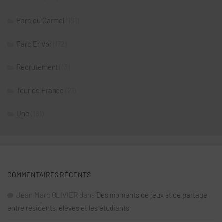
Parc du Carmel
(181)
Parc Er Vor
(172)
Recrutement
(13)
Tour de France
(21)
Une
(181)
COMMENTAIRES RÉCENTS
Jean Marc OLIVIER
dans
Des moments de jeux et de partage
entre résidents, élèves et les étudiants