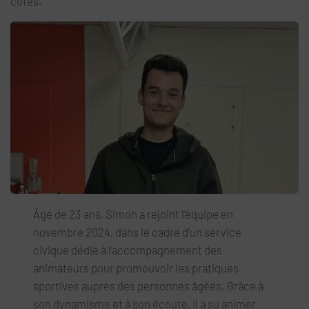
côtés.
Âgé de 23 ans, Simon a rejoint l’équipe en
novembre 2024, dans le cadre d’un service
civique dédié à l’accompagnement des
animateurs pour promouvoir les pratiques
sportives auprès des personnes âgées. Grâce à
son dynamisme et à son écoute, il a su animer