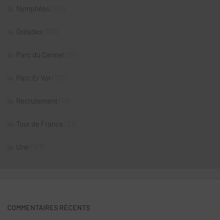
Nymphéas
(175)
Oréades
(182)
Parc du Carmel
(181)
Parc Er Vor
(172)
Recrutement
(13)
Tour de France
(21)
Une
(181)
COMMENTAIRES RÉCENTS