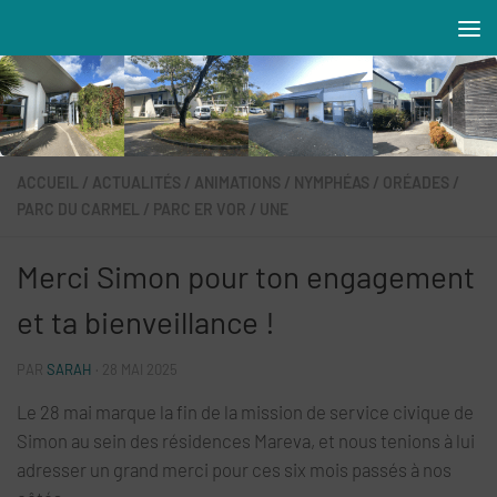
Skip to content
Résidences MAREVA
ACCUEIL
/
ACTUALITÉS
/
ANIMATIONS
/
NYMPHÉAS
/
ORÉADES
/
PARC DU CARMEL
/
PARC ER VOR
/
UNE
Merci Simon pour ton engagement
et ta bienveillance !
PAR
SARAH
·
28 MAI 2025
Le 28 mai marque la fin de la mission de service civique de
Simon au sein des résidences Mareva, et nous tenions à lui
adresser un grand merci pour ces six mois passés à nos