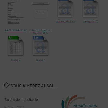
certificat-de-visite
annexes-1et-2
AAPC-Incendie-2022
Cahier-des-charges-
Incendie-2022
annexe-3
annexe-4
VOUS AIMEREZ AUSSI...
Marché de menuiserie
14 AVRIL 2021