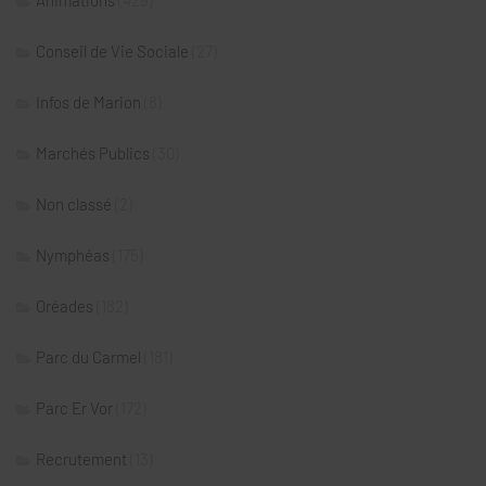
Conseil de Vie Sociale
(27)
Infos de Marion
(8)
Marchés Publics
(30)
Non classé
(2)
Nymphéas
(175)
Oréades
(182)
Parc du Carmel
(181)
Parc Er Vor
(172)
Recrutement
(13)