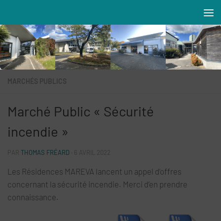
Skip to content
Résidences MAREVA
MARCHÉS PUBLICS
Marché Public « Sécurité
incendie »
PAR
THOMAS FRÉARD
·
6 AVRIL 2022
Les Résidences MAREVA lancent un appel d’offres
concernant la sécurité incendie. Merci d’en prendre
connaissance.