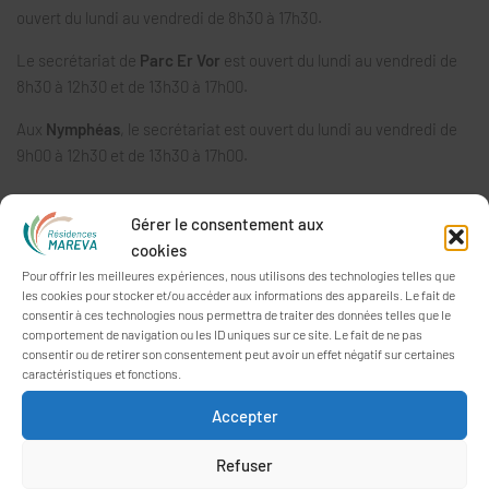
ouvert du lundi au vendredi de 8h30 à 17h30.
Le secrétariat de
Parc Er Vor
est ouvert du lundi au vendredi de
8h30 à 12h30 et de 13h30 à 17h00.
Aux
Nymphéas
, le secrétariat est ouvert du lundi au vendredi de
9h00 à 12h30 et de 13h30 à 17h00.
Gérer le consentement aux
PRÉSENTATION
cookies
Les Résidences MAREVA est un Établissement Public autonome
Pour offrir les meilleures expériences, nous utilisons des technologies telles que
les cookies pour stocker et/ou accéder aux informations des appareils. Le fait de
comptant quatre EHPAD répartis sur Vannes et Meucon dans le
consentir à ces technologies nous permettra de traiter des données telles que le
Morbihan.
comportement de navigation ou les ID uniques sur ce site. Le fait de ne pas
consentir ou de retirer son consentement peut avoir un effet négatif sur certaines
Ces structures à taille humaine donnent la part belle à l’animation
caractéristiques et fonctions.
et sont concentrées sur le projet de vie des personnes
Accepter
accueillies.
Refuser