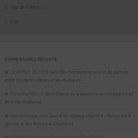
Tour de France
(21)
Une
(181)
COMMENTAIRES RÉCENTS
Jean Marc OLIVIER
dans
Des moments de jeux et de partage
entre résidents, élèves et les étudiants
Christine PRIOUL
dans
Charte de la personne accompagnée et
de la bientraitance
Les moineaux
dans
Quand les oiseaux chantent : Retour sur le
spectacle des Moineaux Chanteurs
LE RAY Gérard
dans
Dernièrement à Parc Er Vor