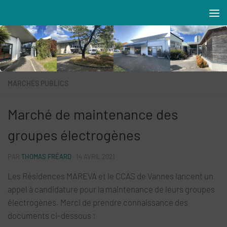
Skip to content
Résidences MAREVA
MARCHÉS PUBLICS
Marché de maintenance des
groupes électrogènes
PAR
THOMAS FRÉARD
·
14 AVRIL 2021
Les Résidences MAREVA et le CCAS de Vannes lancent un
appel à candidature pour la maintenance de leurs groupes
électrogènes. Merci de prendre connaissance des
documents ci-dessous :