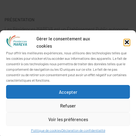
PRÉSENTATION
Les Résidences MAREVA est un Établissement Public autonome
comptant quatre EHPAD répartis sur Vannes et Meucon dans le
Gérer le consentement aux
Morbihan.
cookies
Pour offrir les meilleures expériences, nous utilisons des technologies telles que
Ces structures à taille humaine donnent la part belle à l’animation
les cookies pour stocker et/ou accéder aux informations des appareils. Le fait de
et sont concentrées sur le projet de vie des personnes
consentir à ces technologies nous permettra de traiter des données telles que le
comportement de navigation ou les ID uniques sur ce site. Le fait de ne pas
accueillies.
consentir ou de retirer son consentement peut avoir un effet négatif sur certaines
caractéristiques et fonctions.
Accepter
Refuser
Voir les préférences
Politique de cookies
Déclaration de confidentialité