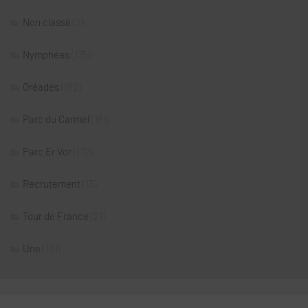
Non classé
(2)
Nymphéas
(175)
Oréades
(182)
Parc du Carmel
(181)
Parc Er Vor
(172)
Recrutement
(13)
Tour de France
(21)
Une
(181)