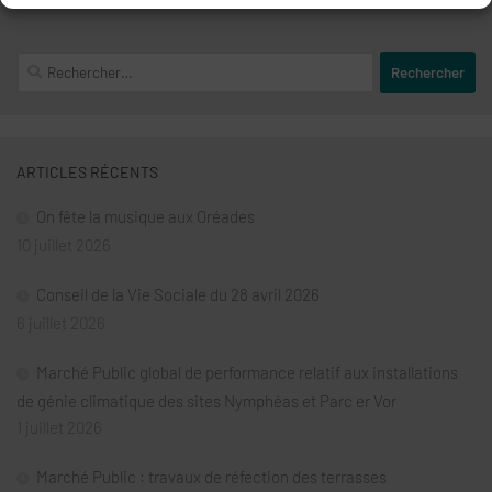
Rechercher :
ARTICLES RÉCENTS
On fête la musique aux Oréades
10 juillet 2026
Conseil de la Vie Sociale du 28 avril 2026
6 juillet 2026
Marché Public global de performance relatif aux installations
de génie climatique des sites Nymphéas et Parc er Vor
1 juillet 2026
Marché Public : travaux de réfection des terrasses