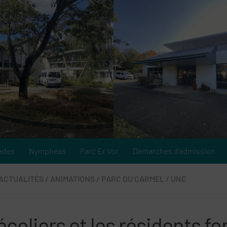
ades
Nymphéas
Parc Er Vor
Démarches d’admission
ACTUALITÉS
/
ANIMATIONS
/
PARC DU CARMEL
/
UNE
écoliers et les résidents f