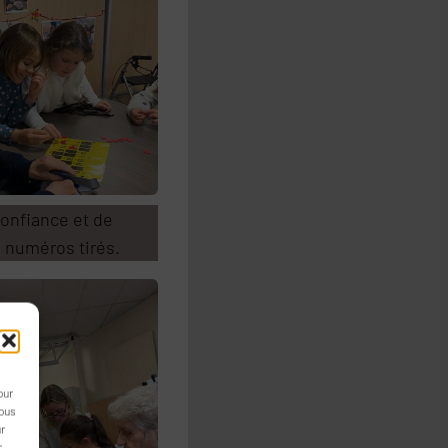
confiance et de
s numéros tirés.
our
nous
ur
r