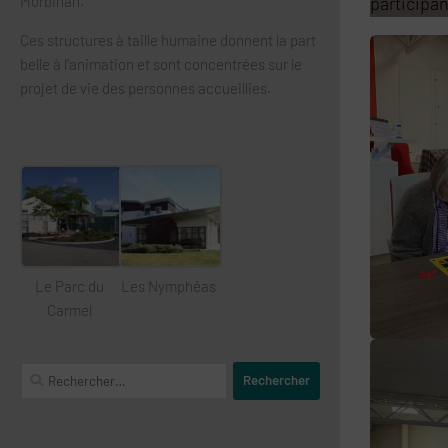
Morbihan.
participa
Ces structures à taille humaine donnent la part
belle à l’animation et sont concentrées sur le
projet de vie des personnes accueillies.
Le Parc du
Les Nymphéas
Carmel
Rechercher :