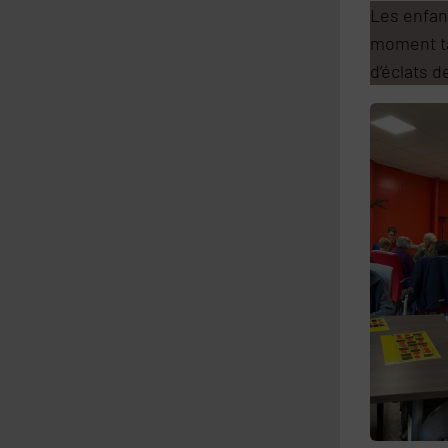
Les enfant
moment tan
d’éclats d