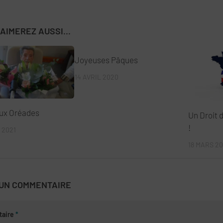
AIMEREZ AUSSI...
Joyeuses Pâques
14 AVRIL 2020
Aux Oréades
Un Droit 
!
 2021
18 MARS 2
 UN COMMENTAIRE
aire
*