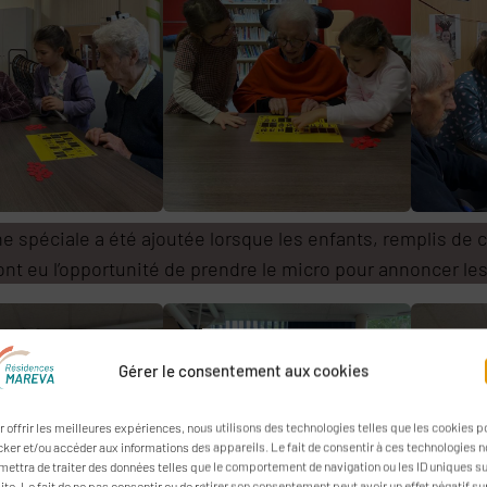
e spéciale a été ajoutée lorsque les enfants, remplis de 
ont eu l’opportunité de prendre le micro pour annoncer le
Gérer le consentement aux cookies
r offrir les meilleures expériences, nous utilisons des technologies telles que les cookies p
cker et/ou accéder aux informations des appareils. Le fait de consentir à ces technologies 
mettra de traiter des données telles que le comportement de navigation ou les ID uniques s
ite. Le fait de ne pas consentir ou de retirer son consentement peut avoir un effet négatif su