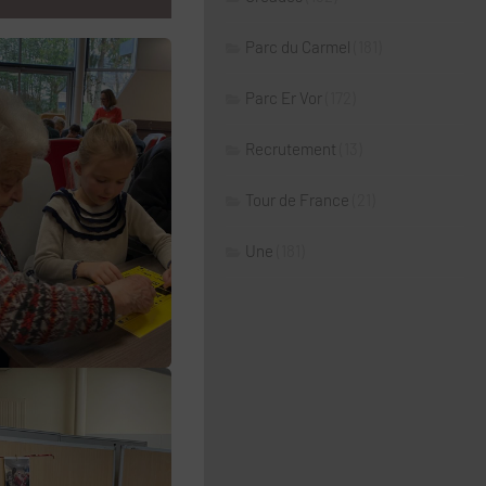
Parc du Carmel
(181)
Parc Er Vor
(172)
Recrutement
(13)
Tour de France
(21)
Une
(181)