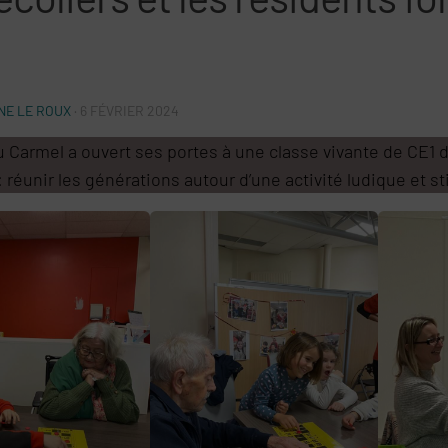
E LE ROUX
·
6 FÉVRIER 2024
 Carmel a ouvert ses portes à une classe vivante de CE1 de
 : réunir les générations autour d’une activité ludique et s