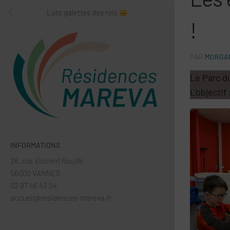
Loto galettes des rois
!
PAR
MORGAN
Le Parc du
L’objectif
INFORMATIONS
26, rue Vincent Rouillé
56000 VANNES
02 97 46 43 54
accueil@residences-mareva.fr