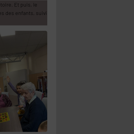
oire. Et puis, le
es des enfants, suivi