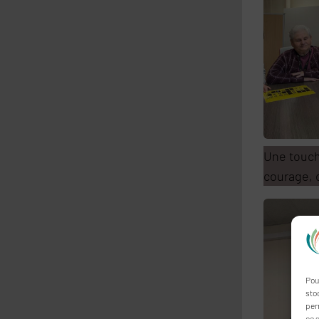
Une touch
courage, 
Pou
sto
per
ce s