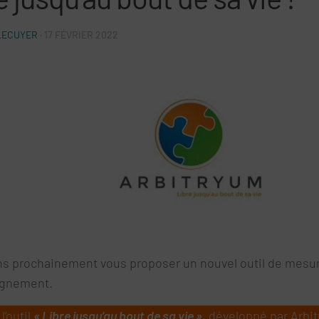
LECUYER
·
17 FÉVRIER 2022
ns prochainement vous proposer un nouvel outil de mesure
agnement.
 l’outil
« Libre jusqu’au bout de sa vie »
, développé par Arbi