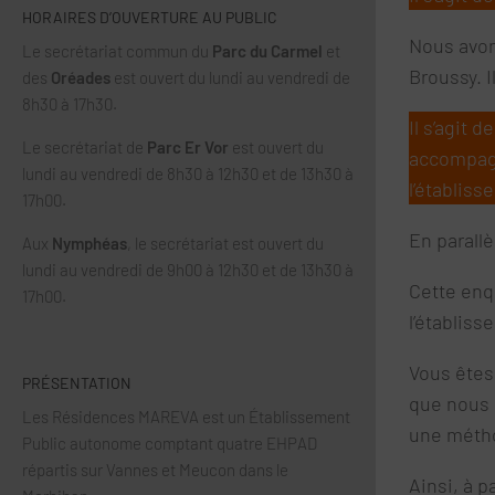
HORAIRES D’OUVERTURE AU PUBLIC
Nous avon
Le secrétariat commun du
Parc du Carmel
et
Broussy. I
des
Oréades
est ouvert du lundi au vendredi de
8h30 à 17h30.
Il s’agit 
Le secrétariat de
Parc Er Vor
est ouvert du
accompagn
lundi au vendredi de 8h30 à 12h30 et de 13h30 à
l’établiss
17h00.
En parall
Aux
Nymphéas
, le secrétariat est ouvert du
lundi au vendredi de 9h00 à 12h30 et de 13h30 à
Cette enqu
17h00.
l’établis
Vous êtes
PRÉSENTATION
que nous 
Les Résidences MAREVA est un Établissement
une métho
Public autonome comptant quatre EHPAD
répartis sur Vannes et Meucon dans le
Ainsi, à p