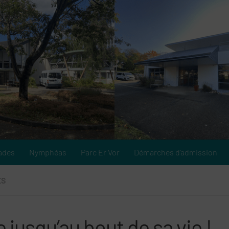
ades
Nymphéas
Parc Er Vor
Démarches d’admission
ÉS
e jusqu’au bout de sa vie !