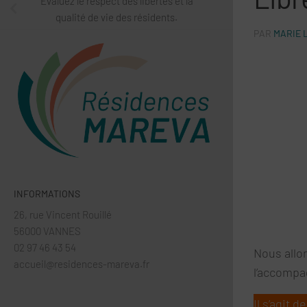
Évaluez le respect des libertés et la
qualité de vie des résidents.
PAR
MARIE 
INFORMATIONS
26, rue Vincent Rouillé
56000 VANNES
02 97 46 43 54
Nous allo
accueil@residences-mareva.fr
l’accomp
Il s’agit de