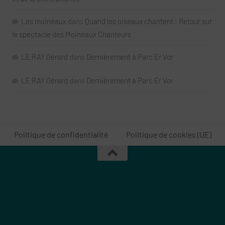
Les moineaux
dans
Quand les oiseaux chantent : Retour sur
le spectacle des Moineaux Chanteurs
LE RAY Gérard
dans
Dernièrement à Parc Er Vor
LE RAY Gérard
dans
Dernièrement à Parc Er Vor
Politique de confidentialité
Politique de cookies (UE)