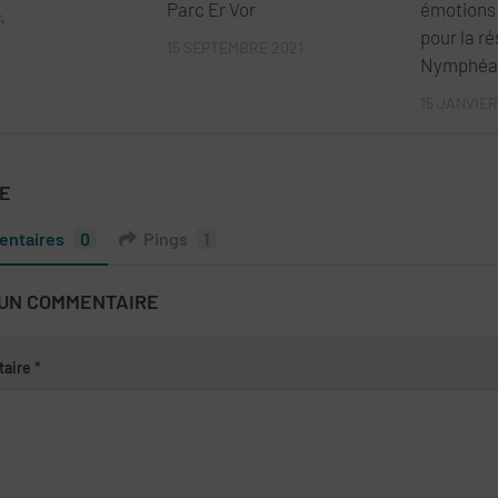
Parc Er Vor
émotions 
4
pour la r
15 SEPTEMBRE 2021
Nymphéa
15 JANVIER
SE
ntaires
0
Pings
1
 UN COMMENTAIRE
aire
*