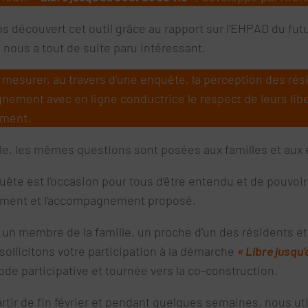
s découvert cet outil grâce au rapport sur l’EHPAD du futu
l nous a tout de suite paru intéressant.
de mesurer, au travers d’une enquête, la perception des rés
ement avec en ligne conductrice le respect de leurs libe
ement.
èle, les mêmes questions sont posées aux familles et aux
ête est l’occasion pour tous d’être entendu et de pouvoir 
sement et l’accompagnement proposé.
 un membre de la famille, un proche d’un des résidents et
sollicitons votre participation à la démarche
« Libre jusqu’
de participative et tournée vers la co-construction.
artir de fin février et pendant quelques semaines, nous util