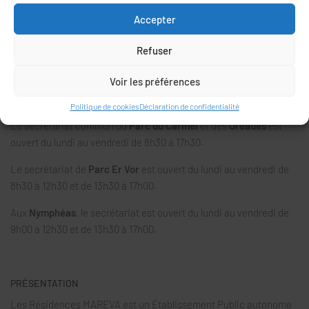
26, rue Vincent Rouillé
56000 VANNES
Accepter
02 97 46 43 54
Refuser
accueil@residences-mareva.fr
Voir les préférences
HORAIRES D’OUVERTURE AU PUBLIC
Politique de cookies
Déclaration de confidentialité
Le secrétariat commun du
Parc du Carmel
et des
Oréades
est
ouvert du lundi au vendredi de 8h30 à 17h30.
Le secrétariat de
Parc Er Vor
est ouvert du lundi au vendredi de
8h30 à 12h30 et de 13h30 à 17h00.
Aux
Nymphéas
, le secrétariat est ouvert du lundi au vendredi de
9h00 à 12h30 et de 13h30 à 17h00.
PRÉSENTATION
Les Résidences MAREVA est un Établissement Public autonome