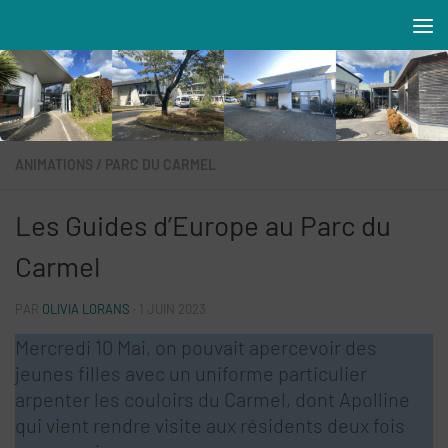
Skip to content
Résidences MAREVA
ANIMATIONS
/
PARC DU CARMEL
Les Guides d’Europe au Parc du
Carmel
PAR
OLIVIA LORANS
·
1 JUIN 2023
Mercredi 10 Mai, on pouvait apercevoir des
jeunes filles avec un uniforme particulier
arpenter les couloirs du Carmel, dont Apolline
qui vient rendre visite aux résidents deux fois