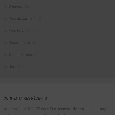
Oréades
(182)
Parc du Carmel
(181)
Parc Er Vor
(172)
Recrutement
(13)
Tour de France
(21)
Une
(181)
COMMENTAIRES RÉCENTS
Jean Marc OLIVIER
dans
Des moments de jeux et de partage