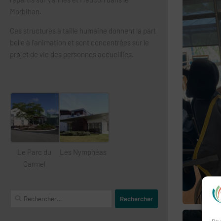
Morbihan.
Ces structures à taille humaine donnent la part
belle à l’animation et sont concentrées sur le
projet de vie des personnes accueillies.
Le Parc du
Les Nymphéas
Carmel
Rechercher :
Pou