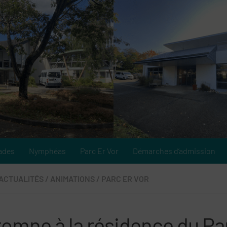
ades
Nymphéas
Parc Er Vor
Démarches d’admission
ACTUALITÉS
/
ANIMATIONS
/
PARC ER VOR
tomne à la résidence du Pa