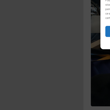
sto
per
ce s
cer