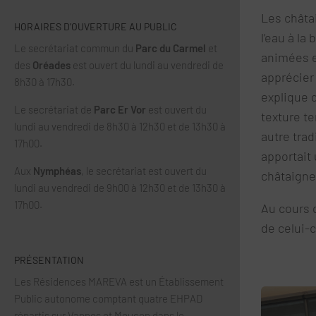
Les châtai
HORAIRES D’OUVERTURE AU PUBLIC
l’eau à l
Le secrétariat commun du
Parc du Carmel
et
animées e
des
Oréades
est ouvert du lundi au vendredi de
apprécier 
8h30 à 17h30.
explique 
Le secrétariat de
Parc Er Vor
est ouvert du
texture t
lundi au vendredi de 8h30 à 12h30 et de 13h30 à
autre trad
17h00.
apportait
Aux
Nymphéas
, le secrétariat est ouvert du
châtaigne
lundi au vendredi de 9h00 à 12h30 et de 13h30 à
17h00.
Au cours 
de celui-c
PRÉSENTATION
Les Résidences MAREVA est un Établissement
Public autonome comptant quatre EHPAD
répartis sur Vannes et Meucon dans le