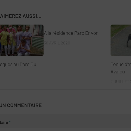
AIMEREZ AUSSI...
A la résidence Parc Er Vor
30 AVRIL 2020
sques au Parc Du
Tenue d’ét
Avalou
2 JUILLET 
 UN COMMENTAIRE
aire
*