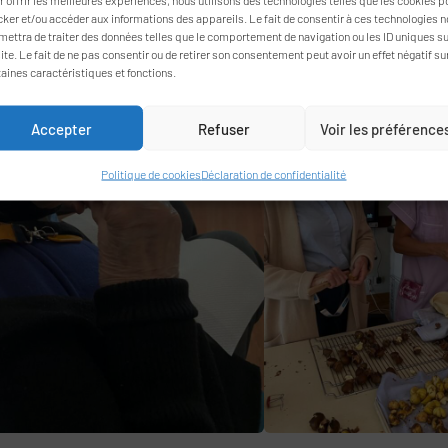
cker et/ou accéder aux informations des appareils. Le fait de consentir à ces technologies 
mettra de traiter des données telles que le comportement de navigation ou les ID uniques s
ite. Le fait de ne pas consentir ou de retirer son consentement peut avoir un effet négatif su
taines caractéristiques et fonctions.
Accepter
Refuser
Voir les préférence
Politique de cookies
Déclaration de confidentialité