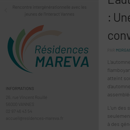
Rencontre intergénérationnelle avec les
: Un
jeunes de l’Interact Vannes
conv
PAR
MORGAN
L’automne
flamboyan
atteint so
d’automne
INFORMATIONS
assemblée
26, rue Vincent Rouillé
56000 VANNES
L’un des 
02 97 46 43 54
seulement 
accueil@residences-mareva.fr
à des gén