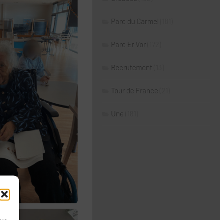
Parc du Carmel
(181)
Parc Er Vor
(172)
Recrutement
(13)
Tour de France
(21)
Une
(181)
our