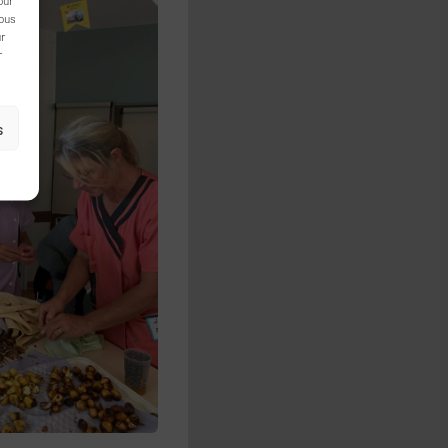
nous
ur
r
s