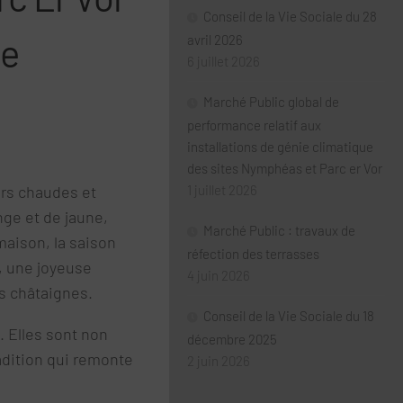
Conseil de la Vie Sociale du 28
de
avril 2026
6 juillet 2026
Marché Public global de
performance relatif aux
installations de génie climatique
des sites Nymphéas et Parc er Vor
urs chaudes et
1 juillet 2026
nge et de jaune,
Marché Public : travaux de
maison, la saison
réfection des terrasses
, une joyeuse
4 juin 2026
s châtaignes.
Conseil de la Vie Sociale du 18
. Elles sont non
décembre 2025
radition qui remonte
2 juin 2026