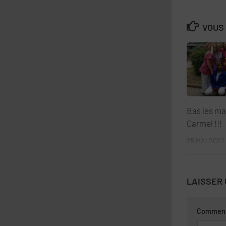
VOUS 
Bas les ma
Carmel !!!
25 MAI 2022
LAISSER
Comment