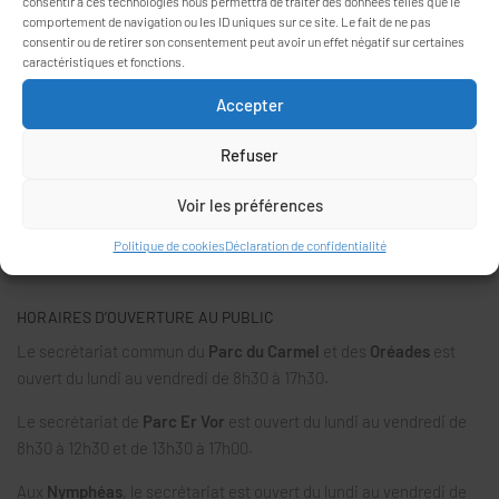
consentir à ces technologies nous permettra de traiter des données telles que le
comportement de navigation ou les ID uniques sur ce site. Le fait de ne pas
consentir ou de retirer son consentement peut avoir un effet négatif sur certaines
caractéristiques et fonctions.
Accepter
INFORMATIONS
26, rue Vincent Rouillé
Refuser
56000 VANNES
02 97 46 43 54
Voir les préférences
accueil@residences-mareva.fr
Politique de cookies
Déclaration de confidentialité
HORAIRES D’OUVERTURE AU PUBLIC
Le secrétariat commun du
Parc du Carmel
et des
Oréades
est
ouvert du lundi au vendredi de 8h30 à 17h30.
Le secrétariat de
Parc Er Vor
est ouvert du lundi au vendredi de
8h30 à 12h30 et de 13h30 à 17h00.
Aux
Nymphéas
, le secrétariat est ouvert du lundi au vendredi de