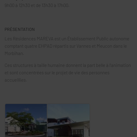
9h00 à 12h30 et de 13h30 à 17h00.
PRÉSENTATION
Les Résidences MAREVA est un Établissement Public autonome
comptant quatre EHPAD répartis sur Vannes et Meucon dans le
Morbihan.
Ces structures à taille humaine donnent la part belle à l’animation
et sont concentrées sur le projet de vie des personnes
accueillies.