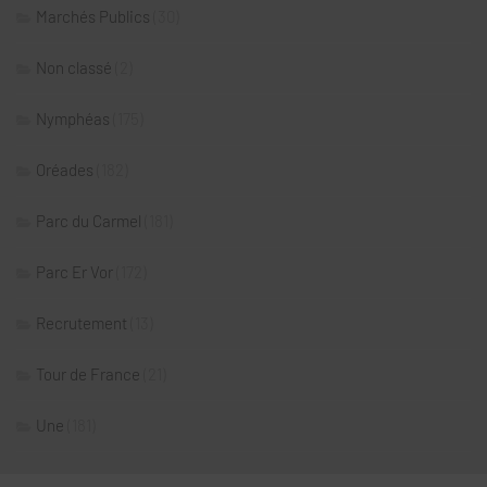
Marchés Publics
(30)
Non classé
(2)
Nymphéas
(175)
Oréades
(182)
Parc du Carmel
(181)
Parc Er Vor
(172)
Recrutement
(13)
Tour de France
(21)
Une
(181)