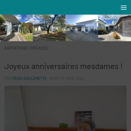
Skip to content
Résidences MAREVA
ANIMATIONS
/
ORÉADES
Joyeux anniversaires mesdames !
PAR
RÉGIS GUILLEMETTE
·
18 SEPTEMBRE 2020