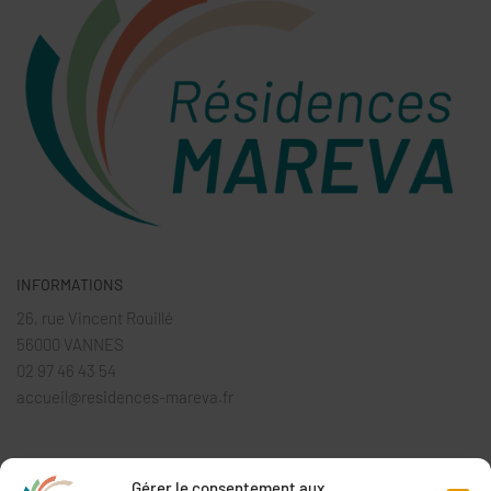
INFORMATIONS
26, rue Vincent Rouillé
56000 VANNES
02 97 46 43 54
accueil@residences-mareva.fr
HORAIRES D’OUVERTURE AU PUBLIC
Gérer le consentement aux