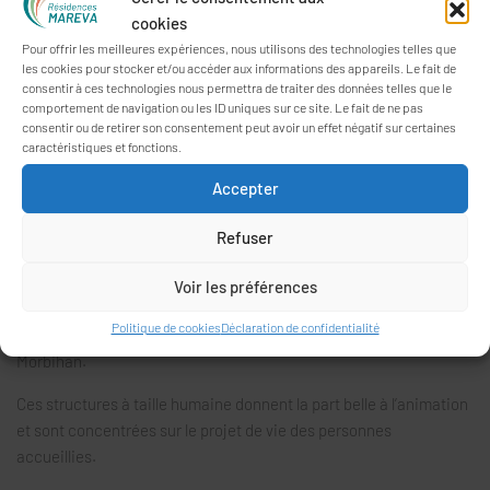
cookies
Le secrétariat commun du
Parc du Carmel
et des
Oréades
est
Pour offrir les meilleures expériences, nous utilisons des technologies telles que
ouvert du lundi au vendredi de 8h30 à 17h30.
les cookies pour stocker et/ou accéder aux informations des appareils. Le fait de
consentir à ces technologies nous permettra de traiter des données telles que le
Le secrétariat de
Parc Er Vor
est ouvert du lundi au vendredi de
comportement de navigation ou les ID uniques sur ce site. Le fait de ne pas
8h30 à 12h30 et de 13h30 à 17h00.
consentir ou de retirer son consentement peut avoir un effet négatif sur certaines
caractéristiques et fonctions.
Aux
Nymphéas
, le secrétariat est ouvert du lundi au vendredi de
Accepter
9h00 à 12h30 et de 13h30 à 17h00.
Refuser
PRÉSENTATION
Voir les préférences
Les Résidences MAREVA est un Établissement Public autonome
Politique de cookies
Déclaration de confidentialité
comptant quatre EHPAD répartis sur Vannes et Meucon dans le
Morbihan.
Ces structures à taille humaine donnent la part belle à l’animation
et sont concentrées sur le projet de vie des personnes
accueillies.