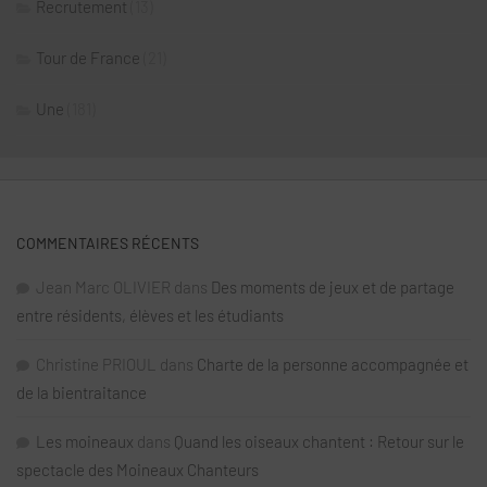
Recrutement
(13)
Tour de France
(21)
Une
(181)
COMMENTAIRES RÉCENTS
Jean Marc OLIVIER
dans
Des moments de jeux et de partage
entre résidents, élèves et les étudiants
Christine PRIOUL
dans
Charte de la personne accompagnée et
de la bientraitance
Les moineaux
dans
Quand les oiseaux chantent : Retour sur le
spectacle des Moineaux Chanteurs