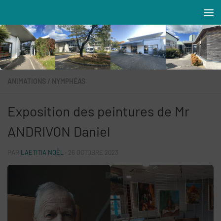
Skip to content
Résidences MAREVA
ANIMATIONS
/
NYMPHÉAS
Exposition des peintures de Mr
ANDRIVON Daniel
PAR
LAETITIA NOËL
·
26 OCTOBRE 2023