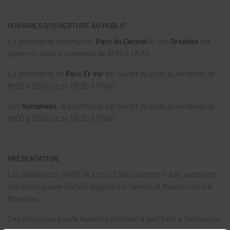
HORAIRES D’OUVERTURE AU PUBLIC
Le secrétariat commun du
Parc du Carmel
et des
Oréades
est
ouvert du lundi au vendredi de 8h30 à 17h30.
Le secrétariat de
Parc Er Vor
est ouvert du lundi au vendredi de
8h30 à 12h30 et de 13h30 à 17h00.
Aux
Nymphéas
, le secrétariat est ouvert du lundi au vendredi de
9h00 à 12h30 et de 13h30 à 17h00.
PRÉSENTATION
Les Résidences MAREVA est un Établissement Public autonome
comptant quatre EHPAD répartis sur Vannes et Meucon dans le
Morbihan.
Ces structures à taille humaine donnent la part belle à l’animation