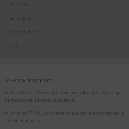
Parc Er Vor
(172)
Recrutement
(13)
Tour de France
(21)
Une
(181)
COMMENTAIRES RÉCENTS
Jean Marc OLIVIER
dans
Des moments de jeux et de partage
entre résidents, élèves et les étudiants
Christine PRIOUL
dans
Charte de la personne accompagnée et
de la bientraitance