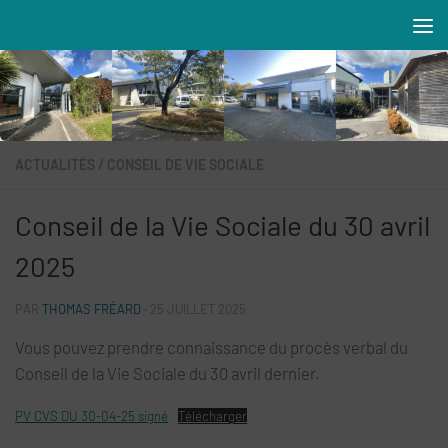
Skip to content
Résidences MAREVA
ACTUALITÉS
/
CONSEIL DE VIE SOCIALE
Conseil de la Vie Sociale du 30 avril
2025
PAR
THOMAS FRÉARD
·
25 JUILLET 2025
Vous pouvez prendre connaissance du procès verbal du
Conseil de la Vie Sociale du 30 avril dernier.
PV CVS DU 30-04-25 signé
Télécharger