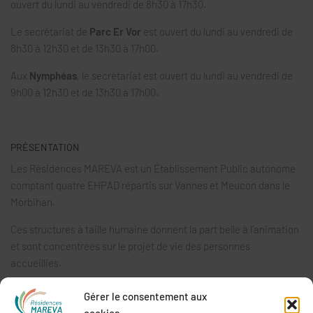
ouvert du lundi au vendredi de 8h30 à 17h30.
Le secrétariat de
Parc Er Vor
est ouvert du lundi au vendredi de
8h30 à 12h30 et de 13h30 à 17h00.
Aux
Nymphéas
, le secrétariat est ouvert du lundi au vendredi de
9h00 à 12h30 et de 13h30 à 17h00.
PRÉSENTATION
Les Résidences MAREVA est un Établissement Public autonome
comptant quatre EHPAD répartis sur Vannes et Meucon dans le
Morbihan.
Ces structures à taille humaine donnent la part belle à l’animation
et sont concentrées sur le projet de vie des personnes
accueillies.
Gérer le consentement aux