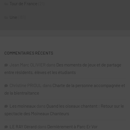
Tour de France
(21)
Une
(181)
COMMENTAIRES RÉCENTS
Jean Marc OLIVIER
dans
Des moments de jeux et de partage
entre résidents, élèves et les étudiants
Christine PRIOUL
dans
Charte de la personne accompagnée et
de la bientraitance
Les moineaux
dans
Quand les oiseaux chantent : Retour sur le
spectacle des Moineaux Chanteurs
LE RAY Gérard
dans
Dernièrement à Parc Er Vor