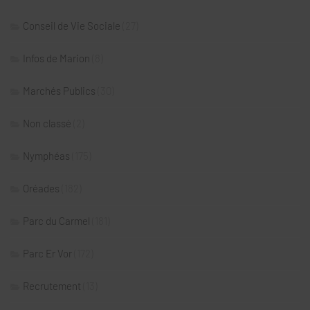
Conseil de Vie Sociale
(27)
Infos de Marion
(8)
Marchés Publics
(30)
Non classé
(2)
Nymphéas
(175)
Oréades
(182)
Parc du Carmel
(181)
Parc Er Vor
(172)
Recrutement
(13)