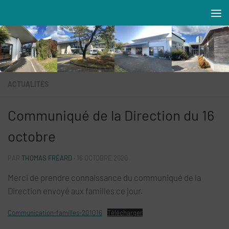
Skip to content
Résidences MAREVA
ACTUALITÉS
Communiqué de la Direction du 16
octobre
PAR
THOMAS FRÉARD
·
16 OCTOBRE 2020
Merci de prendre connaissance du communiqué de la
Direction envoyé aux familles ce jour.
Communication-familles-201016
Télécharger