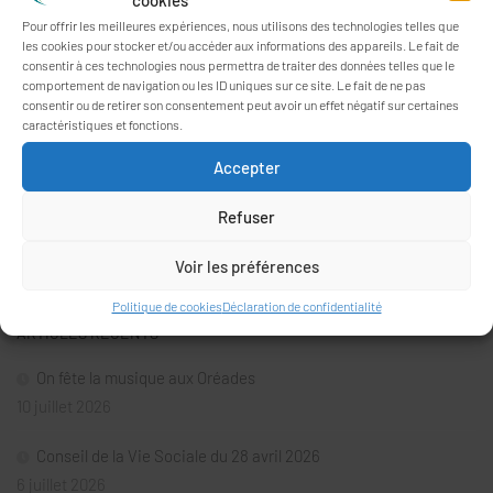
cookies
Pour offrir les meilleures expériences, nous utilisons des technologies telles que
les cookies pour stocker et/ou accéder aux informations des appareils. Le fait de
consentir à ces technologies nous permettra de traiter des données telles que le
comportement de navigation ou les ID uniques sur ce site. Le fait de ne pas
consentir ou de retirer son consentement peut avoir un effet négatif sur certaines
caractéristiques et fonctions.
Accepter
Refuser
Rechercher :
Voir les préférences
Politique de cookies
Déclaration de confidentialité
ARTICLES RÉCENTS
On fête la musique aux Oréades
10 juillet 2026
Conseil de la Vie Sociale du 28 avril 2026
6 juillet 2026