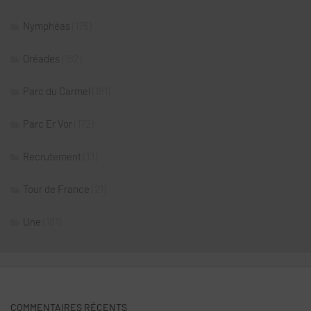
Nymphéas
(175)
Oréades
(182)
Parc du Carmel
(181)
Parc Er Vor
(172)
Recrutement
(13)
Tour de France
(21)
Une
(181)
COMMENTAIRES RÉCENTS