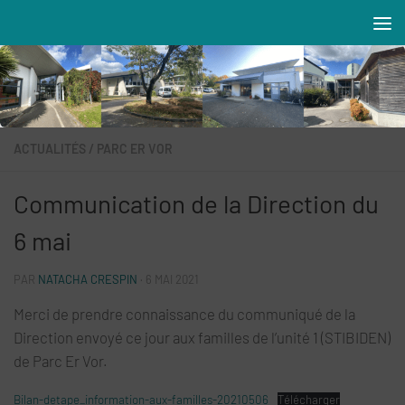
Skip to content
Résidences MAREVA
ACTUALITÉS
/
PARC ER VOR
Communication de la Direction du
6 mai
PAR
NATACHA CRESPIN
·
6 MAI 2021
Merci de prendre connaissance du communiqué de la
Direction envoyé ce jour aux familles de l’unité 1 (STIBIDEN)
de Parc Er Vor.
Bilan-detape_information-aux-familles-20210506
Télécharger