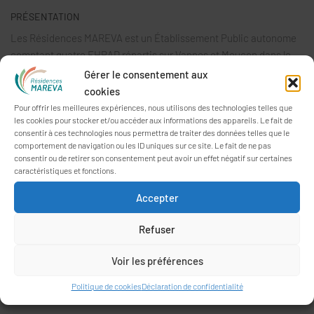
PRÉSENTATION
Les Résidences MAREVA est un Établissement Public autonome
comptant quatre EHPAD répartis sur Vannes et Meucon dans le
Morbihan.
Gérer le consentement aux
cookies
Ces structures à taille humaine donnent la part belle à l’animation
Pour offrir les meilleures expériences, nous utilisons des technologies telles que
et sont concentrées sur le projet de vie des personnes
les cookies pour stocker et/ou accéder aux informations des appareils. Le fait de
accueillies.
consentir à ces technologies nous permettra de traiter des données telles que le
comportement de navigation ou les ID uniques sur ce site. Le fait de ne pas
consentir ou de retirer son consentement peut avoir un effet négatif sur certaines
caractéristiques et fonctions.
Accepter
Refuser
Voir les préférences
Politique de cookies
Déclaration de confidentialité