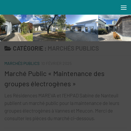
Skip to content
Résidences MAREVA
CATÉGORIE :
MARCHÉS PUBLICS
MARCHÉS PUBLICS
10 FÉVRIER 2025
Marché Public « Maintenance des
groupes électrogènes »
Les Résidences MAREVA et l’EHPAD Sabine de Nanteuil
publient un marché public pour la maintenance de leurs
groupes électrogènes à Vannes et Meucon. Merci de
consulter les pièces du marché ci-dessous.