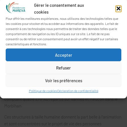
Gérer le consentement aux
HORAIRES D’OUVERTURE AU PUBLIC
cookies
Le secrétariat commun du
Parc du Carmel
et des
Oréades
est
Pour offrir les meilleures expériences, nous utilisons des technologies telles que
les cookies pour stocker et/ou accéder aux informations des appareils. Le fait de
ouvert du lundi au vendredi de 8h30 à 17h30.
consentir à ces technologies nous permettra de traiter des données telles que le
comportement de navigation ou les ID uniques sur ce site. Le fait de ne pas
Le secrétariat de
Parc Er Vor
est ouvert du lundi au vendredi de
consentir ou de retirer son consentement peut avoir un effet négatif sur certaines
8h30 à 12h30 et de 13h30 à 17h00.
caractéristiques et fonctions.
Aux
Nymphéas
, le secrétariat est ouvert du lundi au vendredi de
Accepter
9h00 à 12h30 et de 13h30 à 17h00.
Refuser
Voir les préférences
PRÉSENTATION
Politique de cookies
Déclaration de confidentialité
Les Résidences MAREVA est un Établissement Public autonome
comptant quatre EHPAD répartis sur Vannes et Meucon dans le
Morbihan.
Ces structures à taille humaine donnent la part belle à l’animation
et sont concentrées sur le projet de vie des personnes