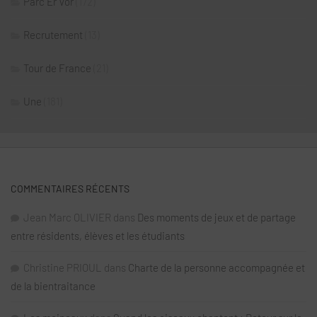
Parc Er Vor
(172)
Recrutement
(13)
Tour de France
(21)
Une
(181)
COMMENTAIRES RÉCENTS
Jean Marc OLIVIER
dans
Des moments de jeux et de partage
entre résidents, élèves et les étudiants
Christine PRIOUL
dans
Charte de la personne accompagnée et
de la bientraitance