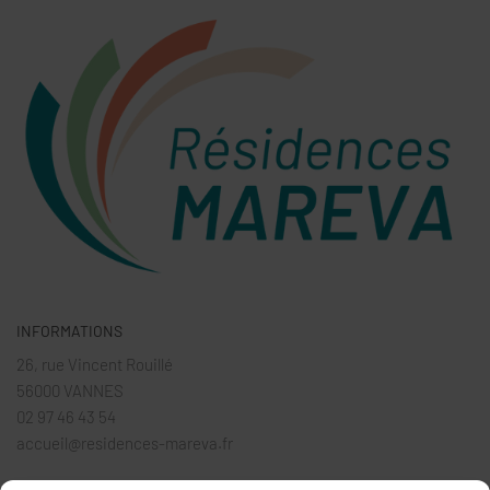
INFORMATIONS
26, rue Vincent Rouillé
56000 VANNES
02 97 46 43 54
accueil@residences-mareva.fr