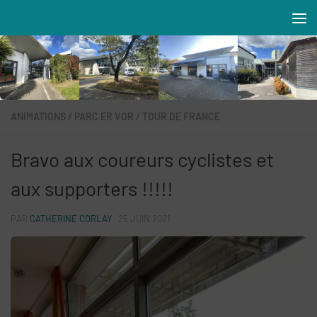
Skip to content
Résidences MAREVA
ANIMATIONS
/
PARC ER VOR
/
TOUR DE FRANCE
Bravo aux coureurs cyclistes et
aux supporters !!!!!
PAR
CATHERINE CORLAY
·
25 JUIN 2021