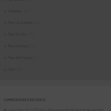
Oréades
(182)
Parc du Carmel
(181)
Parc Er Vor
(172)
Recrutement
(13)
Tour de France
(21)
Une
(181)
COMMENTAIRES RÉCENTS
Jean Marc OLIVIER
dans
Des moments de jeux et de partage