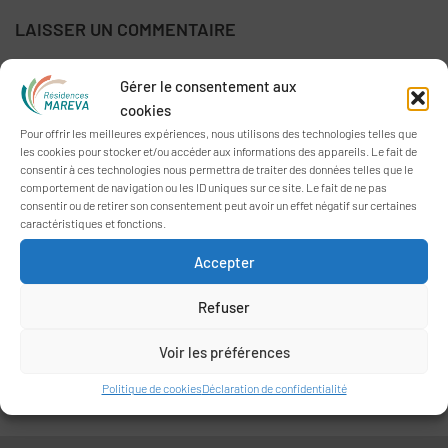
LAISSER UN COMMENTAIRE
Gérer le consentement aux
Commentaire
*
cookies
Pour offrir les meilleures expériences, nous utilisons des technologies telles que
les cookies pour stocker et/ou accéder aux informations des appareils. Le fait de
consentir à ces technologies nous permettra de traiter des données telles que le
comportement de navigation ou les ID uniques sur ce site. Le fait de ne pas
consentir ou de retirer son consentement peut avoir un effet négatif sur certaines
Nom
*
E-mail
*
caractéristiques et fonctions.
Accepter
Site web
Refuser
Voir les préférences
Politique de cookies
Déclaration de confidentialité