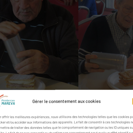
Gérer le consentement aux cookies
r offrir les meilleures expériences, nous utilisons des technologies telles que les cookies p
cker et/ou accéder aux informations des appareils. Le fait de consentir à ces technologies 
mettra de traiter des données telles que le comportement de navigation ou les ID uniques s
ite. Le fait de ne pas consentir ou de retirer son consentement peut avoir un effet négatif su