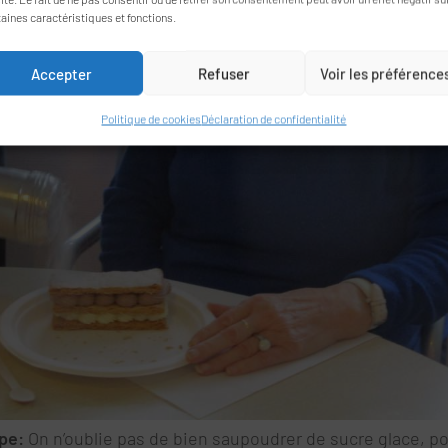
taines caractéristiques et fonctions.
Accepter
Refuser
Voir les préférence
Politique de cookies
Déclaration de confidentialité
pe:
On n’oublie pas de bien saupoudrer de sucre glace, po