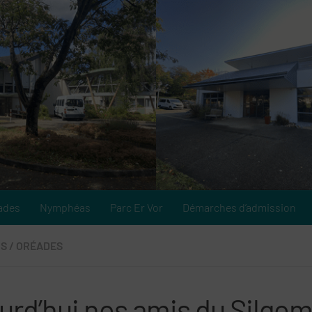
ades
Nymphéas
Parc Er Vor
Démarches d’admission
NS
/
ORÉADES
urd’hui nos amis du Silgom