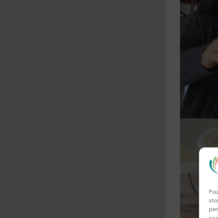
Pou
sto
per
ce s