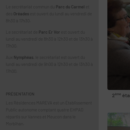
Le secrétariat commun du
Parc du Carmel
et
des
Oréades
est ouvert du lundi au vendredi de
8h30 à 17h30.
Le secrétariat de
Parc Er Vor
est ouvert du
lundi au vendredi de 8h30 à 12h30 et de 13h30 à
17h00.
Aux
Nymphéas
, le secrétariat est ouvert du
lundi au vendredi de 9h00 à 12h30 et de 13h30 à
17h00.
PRÉSENTATION
2
ème
éta
Les Résidences MAREVA est un Établissement
Public autonome comptant quatre EHPAD
répartis sur Vannes et Meucon dans le
Morbihan.