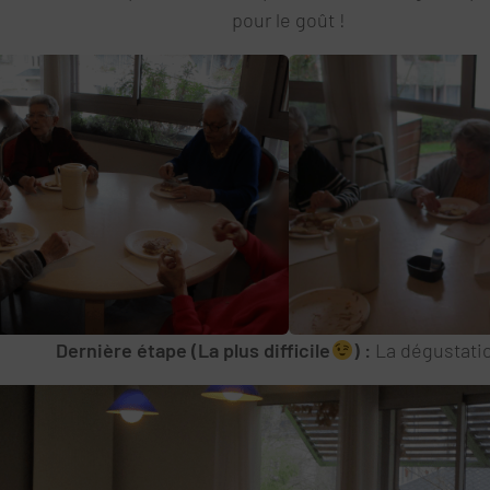
pour le goût !
Dernière étape (La plus difficile
) :
La dégustatio