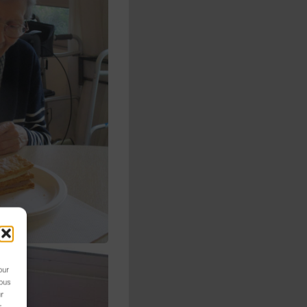
our
nous
ur
r