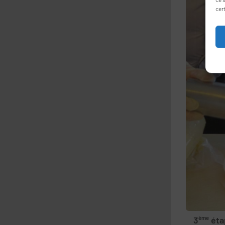
cer
3
ème
éta