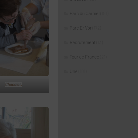
Parc du Carmel
(181)
Parc Er Vor
(172)
Recrutement
(13)
Tour de France
(21)
Une
(181)
Chocolat.