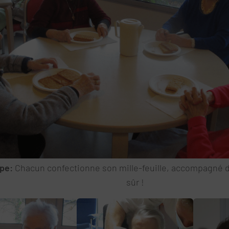
pe:
Chacun confectionne son mille-feuille, accompagné d
sûr !