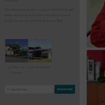
Morbihan.
Ces structures à taille humaine donnent la part
belle à l’animation et sont concentrées sur le
projet de vie des personnes accueillies.
Le Parc du
Les Nymphéas
Carmel
Rechercher :