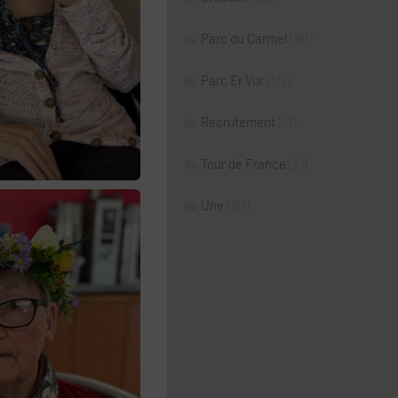
Parc du Carmel
(181)
Parc Er Vor
(172)
Recrutement
(13)
Tour de France
(21)
Une
(181)