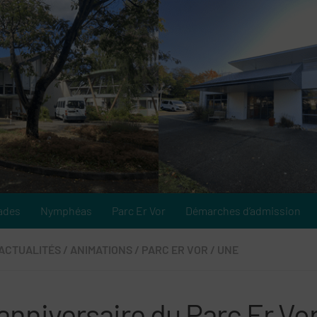
ades
Nymphéas
Parc Er Vor
Démarches d’admission
ACTUALITÉS
/
ANIMATIONS
/
PARC ER VOR
/
UNE
anniversaire du Parc Er Vor