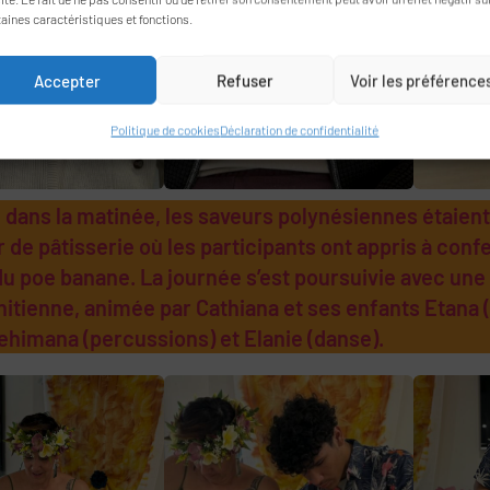
taines caractéristiques et fonctions.
Accepter
Refuser
Voir les préférence
Politique de cookies
Déclaration de confidentialité
 dans la matinée, les saveurs polynésiennes étaient
r de pâtisserie où les participants ont appris à conf
u poe banane. La journée s’est poursuivie avec une in
hitienne, animée par Cathiana et ses enfants Etana 
Tehimana (percussions) et Elanie (danse).