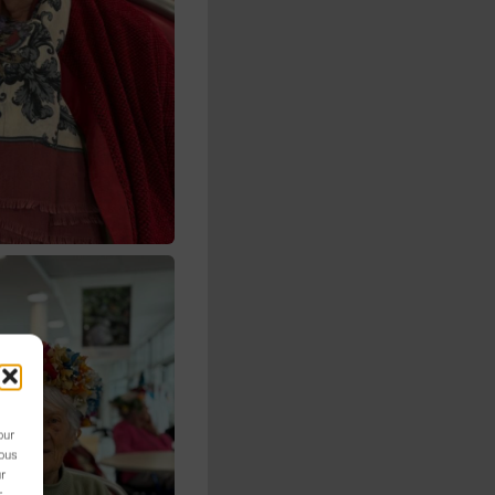
our
nous
ur
r