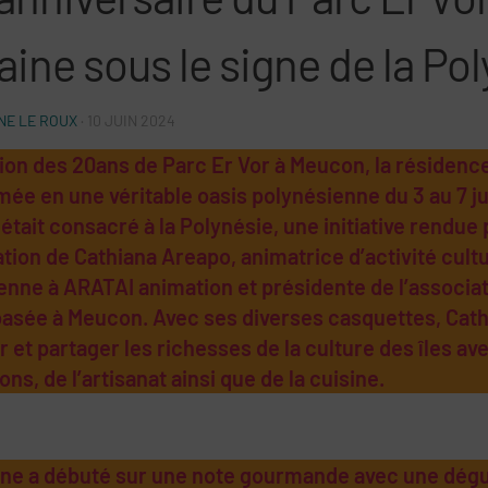
ine sous le signe de la Po
E LE ROUX
·
10 JUIN 2024
sion des 20ans de Parc Er Vor à Meucon, la résidence
mée en une véritable oasis polynésienne du 3 au 7 ju
tait consacré à la Polynésie, une initiative rendue 
tion de Cathiana Areapo, animatrice d’activité cultu
enne à ARATAI animation et présidente de l’associat
basée à Meucon. Avec ses diverses casquettes, Cat
 et partager les richesses de la culture des îles av
ns, de l’artisanat ainsi que de la cuisine.
ne a débuté sur une note gourmande avec une dégu