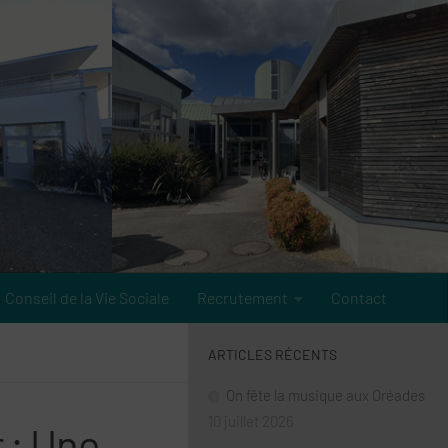
Conseil de la Vie Sociale
Recrutement
Contact
ARTICLES RÉCENTS
On fête la musique aux Oréades
10 juillet 2026
 : Une