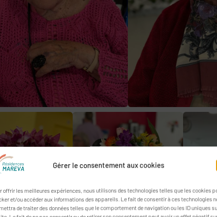
Gérer le consentement aux cookies
r offrir les meilleures expériences, nous utilisons des technologies telles que les cookies p
cker et/ou accéder aux informations des appareils. Le fait de consentir à ces technologies 
mettra de traiter des données telles que le comportement de navigation ou les ID uniques s
ite. Le fait de ne pas consentir ou de retirer son consentement peut avoir un effet négatif su