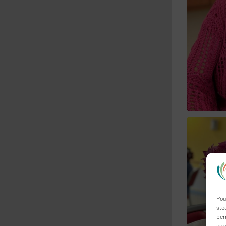
Pou
sto
per
ce s