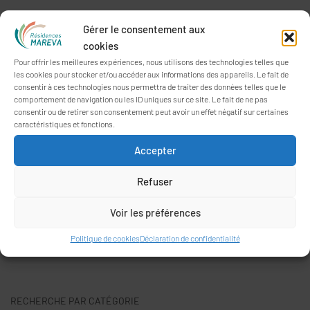
On fête la musique aux Oréades
Gérer le consentement aux
10 juillet 2026
cookies
Pour offrir les meilleures expériences, nous utilisons des technologies telles que
Conseil de la Vie Sociale du 28 avril 2026
les cookies pour stocker et/ou accéder aux informations des appareils. Le fait de
6 juillet 2026
consentir à ces technologies nous permettra de traiter des données telles que le
comportement de navigation ou les ID uniques sur ce site. Le fait de ne pas
consentir ou de retirer son consentement peut avoir un effet négatif sur certaines
Marché Public global de performance relatif aux installations
caractéristiques et fonctions.
de génie climatique des sites Nymphéas et Parc er Vor
Accepter
1 juillet 2026
Refuser
Marché Public : travaux de réfection des terrasses
4 juin 2026
Voir les préférences
Conseil de la Vie Sociale du 18 décembre 2025
Politique de cookies
Déclaration de confidentialité
2 juin 2026
RECHERCHE PAR CATÉGORIE