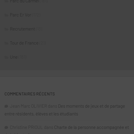
Parc du Carmel
(181)
Parc Er Vor
(172)
Recrutement
(13)
Tour de France
(21)
Une
(181)
COMMENTAIRES RÉCENTS
Jean Marc OLIVIER
dans
Des moments de jeux et de partage
entre résidents, élèves et les étudiants
Christine PRIOUL
dans
Charte de la personne accompagnée et