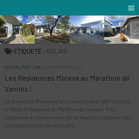
Skip to content
Résidences MAREVA
ÉTIQUETÉ :
RELAIS
ACTUALITÉS
/
UNE
24 SEPTEMBRE 2025
Les Résidences Mareva au Marathon de
Vannes !
Ce dimanche, Mareva se lance dans un beau défi collectif :
le Relais Entreprises du Marathon de Vannes ! Trois
équipes de 4 coureurs vont porter haut nos couleurs ! Des
participants issus de nos quatre...