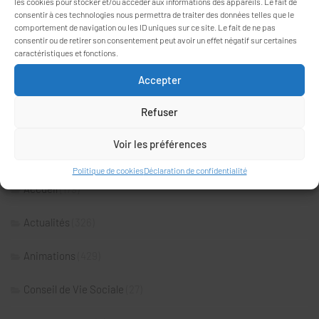
les cookies pour stocker et/ou accéder aux informations des appareils. Le fait de
1 juillet 2026
consentir à ces technologies nous permettra de traiter des données telles que le
comportement de navigation ou les ID uniques sur ce site. Le fait de ne pas
Marché Public : travaux de réfection des terrasses
consentir ou de retirer son consentement peut avoir un effet négatif sur certaines
caractéristiques et fonctions.
4 juin 2026
Accepter
Conseil de la Vie Sociale du 18 décembre 2025
2 juin 2026
Refuser
Voir les préférences
RECHERCHE PAR CATÉGORIE
Politique de cookies
Déclaration de confidentialité
Accueil
(179)
Actualités
(326)
Animations
(429)
Conseil de Vie Sociale
(27)