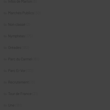
Infos de Marion
(8)
Marchés Publics
(30)
Non classé
(2)
Nymphéas
(175)
Oréades
(182)
Parc du Carmel
(181)
Parc Er Vor
(172)
Recrutement
(13)
Tour de France
(21)
Une
(181)