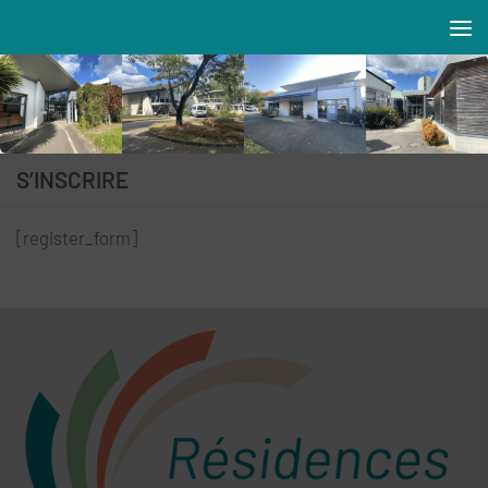
Skip to content
Résidences MAREVA
S’INSCRIRE
[register_form]