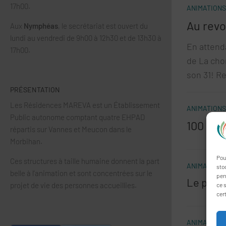
17h00.
ANIMATIONS
Au revo
Aux
Nymphéas
, le secrétariat est ouvert du
lundi au vendredi de 9h00 à 12h30 et de 13h30 à
En attend
17h00.
de La cho
son 31! Re
PRÉSENTATION
Les Résidences MAREVA est un Établissement
ANIMATIONS
Public autonome comptant quatre EHPAD
100 an
répartis sur Vannes et Meucon dans le
Morbihan.
Pou
Ces structures à taille humaine donnent la part
ANIMATIONS
sto
belle à l’animation et sont concentrées sur le
per
Le plais
projet de vie des personnes accueillies.
ce s
cer
ANIMATIONS