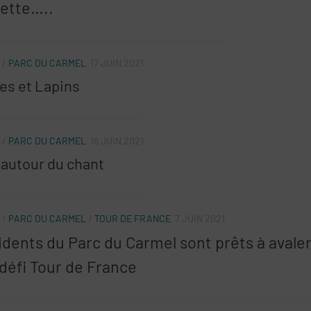
lette…..
/
PARC DU CARMEL
17 JUIN 2021
es et Lapins
/
PARC DU CARMEL
16 JUIN 2021
 autour du chant
/
PARC DU CARMEL
/
TOUR DE FRANCE
7 JUIN 2021
idents du Parc du Carmel sont prêts à avaler
 défi Tour de France