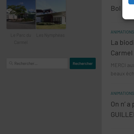
Bol d’a
ANIMATIONS
Le Parc du
Les Nymphéas
La biod
Carmel
Carmel 
Rechercher :
MERCI aux 
beaux éch
ANIMATIONS
On n’ a
GUILLE