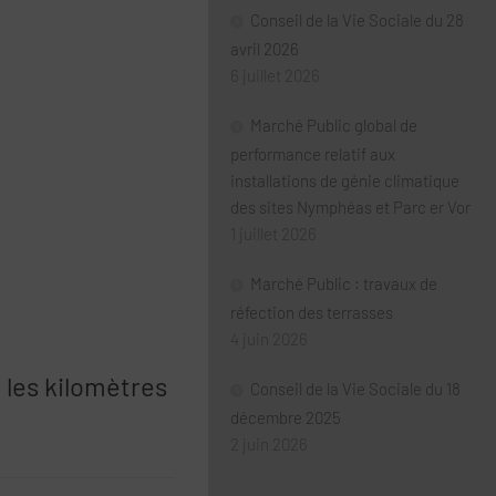
Conseil de la Vie Sociale du 28
avril 2026
6 juillet 2026
Marché Public global de
performance relatif aux
installations de génie climatique
des sites Nymphéas et Parc er Vor
1 juillet 2026
Marché Public : travaux de
réfection des terrasses
4 juin 2026
 les kilomètres
Conseil de la Vie Sociale du 18
décembre 2025
2 juin 2026