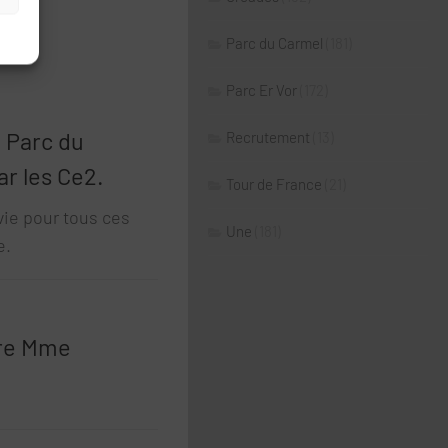
Parc du Carmel
(181)
Parc Er Vor
(172)
u Parc du
Recrutement
(13)
ar les Ce2.
Tour de France
(21)
vie pour tous ces
Une
(181)
e.
ire Mme