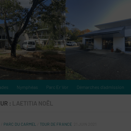
ades
Nymphéas
Parc Er Vor
Démarches d’admission
UR :
LAETITIA NOËL
/
PARC DU CARMEL
/
TOUR DE FRANCE
21 JUIN 2021