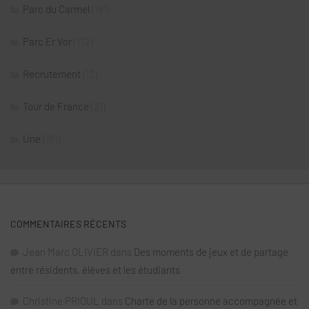
Parc du Carmel
(181)
Parc Er Vor
(172)
Recrutement
(13)
Tour de France
(21)
Une
(181)
COMMENTAIRES RÉCENTS
Jean Marc OLIVIER
dans
Des moments de jeux et de partage
entre résidents, élèves et les étudiants
Christine PRIOUL
dans
Charte de la personne accompagnée et