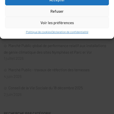
On fête la musique aux Oréades
Refuser
10 juillet 2026
Voir les préférences
Conseil de la Vie Sociale du 28 avril 2026
Politique de cookies
Déclaration de confidentialité
6 juillet 2026
Marché Public global de performance relatif aux installations
de génie climatique des sites Nymphéas et Parc er Vor
1 juillet 2026
Marché Public : travaux de réfection des terrasses
4 juin 2026
Conseil de la Vie Sociale du 18 décembre 2025
2 juin 2026
RECHERCHE PAR CATÉGORIE