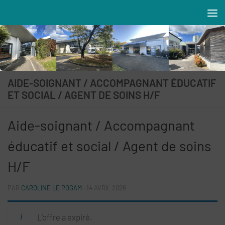
Skip to content
Résidences MAREVA
AIDE-SOIGNANT / ACCOMPAGNANT ÉDUCATIF
ET SOCIAL / AGENT DE SOINS H/F
Aide-soignant / Accompagnant
éducatif et social / Agent de soins
H/F
PAR
CAROLINE LE POGAM
·
14 AVRIL 2026
L’offre a expiré.