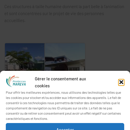
Ces structures à taille humaine donnent la part belle à l’animation
et sont concentrées sur le projet de vie des personnes
accueillies.
Gérer le consentement aux
cookies
Pour offrir les meilleures expériences, nous utilisons des technologies telles que
les cookies pour stocker et/ou accéder aux informations des appareils. Le fait de
consentir à ces technologies nous permettra de traiter des données telles que le
comportement de navigation ou les ID uniques sur ce site. Le fait de ne pas
consentir ou de retirer son consentement peut avoir un effet négatif sur certaines
caractéristiques et fonctions.
ARTICLES RÉCENTS
Accepter